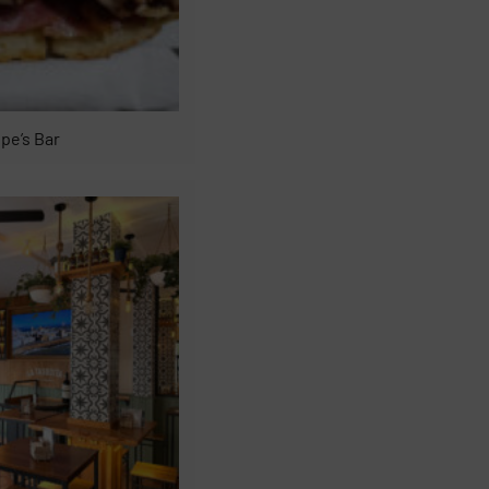
pe’s Bar