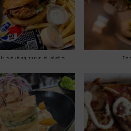
l friends burgers and milkshakes
Cor