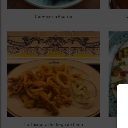
Cervecería Acorde
L
La Tasquita de Diego de León