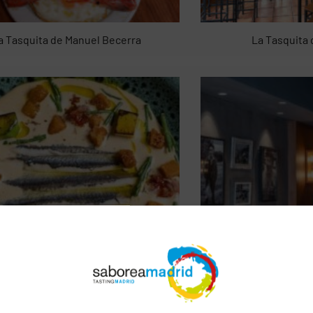
a Tasquita de Manuel Becerra
La Tasquita
Pacto Raíz
Txa