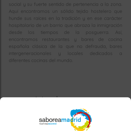
social y su fuerte sentido de pertenencia a la zona.
Aquí encontramos un sólido tejido hostelero que
hunde sus raíces en la tradición y en ese carácter
hospitalario de un barrio que abraza la inmigración
desde los tiempos de la posguerra. Así,
encontramos restaurantes y bares de cocina
española clásica de la que no defrauda, bares
intergeneracionales y locales dedicados a
diferentes cocinas del mundo.
No hemos
encontrado
restaurantes