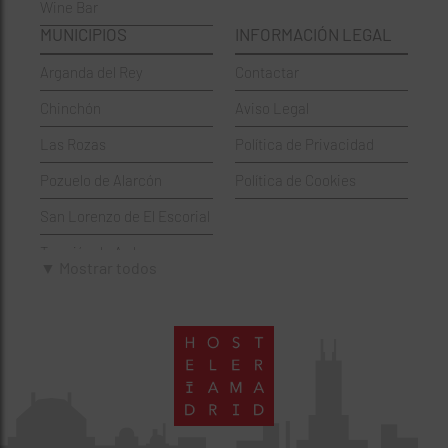
Wine Bar
Francesa
Moratalaz
MUNICIPIOS
INFORMACIÓN LEGAL
Griegos
Puente de Vallecas
Arganda del Rey
Contactar
Hamburgueserías
Retiro
Chinchón
Aviso Legal
Italianos
Salamanca
Las Rozas
Política de Privacidad
Mexicanos
San Blas-Canillejas
Pozuelo de Alarcón
Política de Cookies
Pastelerías
Tetuán
San Lorenzo de El Escorial
Peruano
Usera
Torrejón de Ardoz
Pizzerías
Vicálvaro
▼ Mostrar todos
Villaviciosa de Odón
Sushi
Villa de Vallecas
Wine Bar
Villaverde