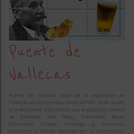
rías
s
to
a
rías
Puente de
ías
ías
Vallecas
nos
a
Puente de Vallecas nació de la separación de
Vallecas en dos grandes áreas en 1987, la de la villa
y la del puente. Esta última, que engloba los barrios
a
de Entrevías, San Diego, Palomeras Bajas,
Palomeras Sureste, Portazgo y Numancia,
conforma un distrito conocido por su compromiso