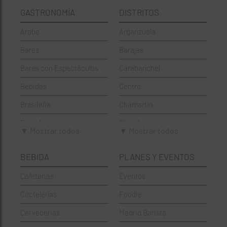
GASTRONOMÍA
DISTRITOS
Árabe
Arganzuela
Bares
Barajas
Bares con Espectáculos
Carabanchel
Bebidas
Centro
Brasileña
Chamartín
Brunch
Chamberí
▼ Mostrar todos
▼ Mostrar todos
Cafeterías
Ciudad Lineal
BEBIDA
PLANES Y EVENTOS
Cervecerías
Fuencarral-El Pardo
Cafeterias
Eventos
Chinos
Hortaleza
Coctelerías
Foodie
Coctelerías
La Latina
Cervecerias
Madrid Barista
Española
Moncloa-Aravaca