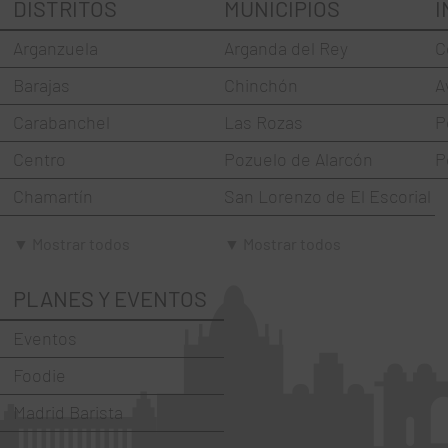
DISTRITOS
MUNICIPIOS
I
Arganzuela
Arganda del Rey
C
Barajas
Chinchón
A
Carabanchel
Las Rozas
P
Centro
Pozuelo de Alarcón
P
Chamartín
San Lorenzo de El Escorial
Chamberí
Torrejón de Ardoz
▼ Mostrar todos
▼ Mostrar todos
Ciudad Lineal
Villaviciosa de Odón
PLANES Y EVENTOS
Fuencarral-El Pardo
Eventos
Hortaleza
Foodie
La Latina
Madrid Barista
Moncloa-Aravaca