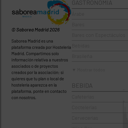
GASTRONOMÍA
Árabe
Bares
© Saborea Madrid 2026
Bares con Espectáculos
Saborea Madrid es una
Bebidas
plataforma creada por Hostelería
Madrid. Compartimos solo
Brasileña
información relativa a nuestros
asociados o de proyectos
Brunch
▼ Mostrar todos
creados por la asociación; si
Cafeterías
quieres que tu plan o local de
BEBIDA
hostelería aparezca en la
Cervecerías
plataforma, ponte en contacto
Cafeterias
con nosotros.
Chinos
Coctelerías
Coctelerías
Cervecerias
Española