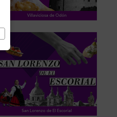
Villaviciosa de Odón
San Lorenzo de El Escorial