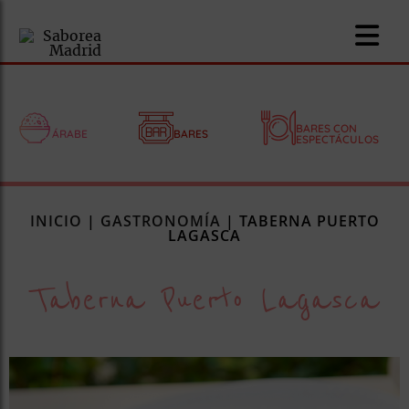
BARES CON
ÁRABE
BARES
ESPECTÁCULOS
nomía
INICIO
|
GASTRONOMÍA
|
TABERNA PUERTO
omía
LAGASCA
Taberna Puerto Lagasca
os
ueserías
as
pios
s