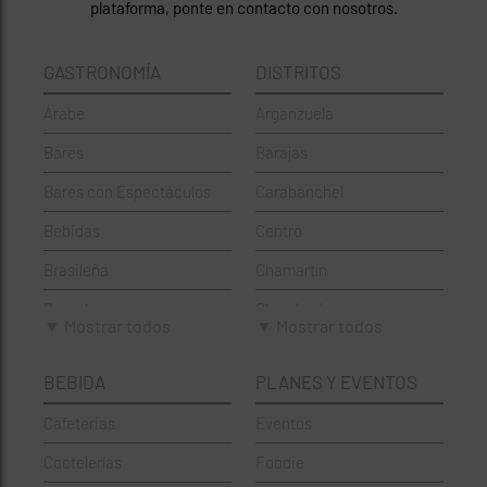
plataforma, ponte en contacto con nosotros.
GASTRONOMÍA
DISTRITOS
Árabe
Arganzuela
Bares
Barajas
Bares con Espectáculos
Carabanchel
Bebidas
Centro
Brasileña
Chamartín
Brunch
Chamberí
▼ Mostrar todos
▼ Mostrar todos
Cafeterías
Ciudad Lineal
BEBIDA
PLANES Y EVENTOS
Cervecerías
Fuencarral-El Pardo
Cafeterias
Eventos
Chinos
Hortaleza
Coctelerías
Foodie
Coctelerías
La Latina