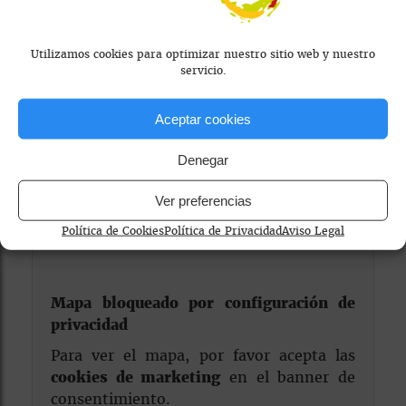
Reservar
Utilizamos cookies para optimizar nuestro sitio web y nuestro
Visitar Web
servicio.
Aceptar cookies
Denegar
Ver preferencias
Política de Cookies
Política de Privacidad
Aviso Legal
Mapa bloqueado por configuración de
privacidad
Para ver el mapa, por favor acepta las
cookies de marketing
en el banner de
consentimiento.