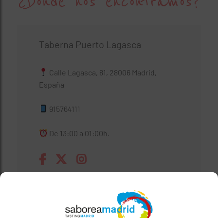
¿Dónde nos encontramos?
Taberna Puerto Lagasca
Calle Lagasca, 81, 28006 Madrid,
España
915764111
De 13:00 a 01:00h.
Ver carta