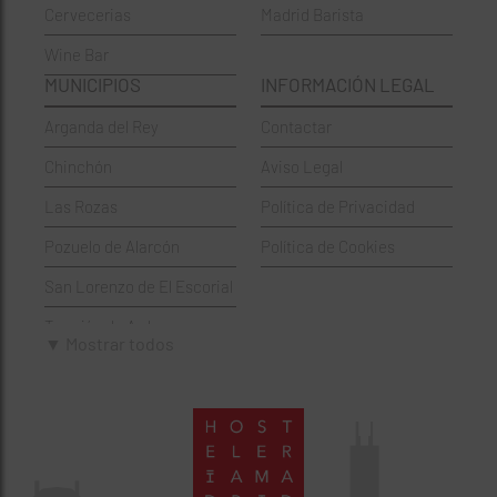
Cervecerias
Madrid Barista
Española
Moncloa-Aravaca
Wine Bar
Francesa
Moratalaz
MUNICIPIOS
INFORMACIÓN LEGAL
Griegos
Puente de Vallecas
Arganda del Rey
Contactar
Hamburgueserías
Retiro
Chinchón
Aviso Legal
Italianos
Salamanca
Las Rozas
Política de Privacidad
Mexicanos
San Blas-Canillejas
Pozuelo de Alarcón
Política de Cookies
Pastelerías
Tetuán
San Lorenzo de El Escorial
Peruano
Usera
Torrejón de Ardoz
Pizzerías
Vicálvaro
▼ Mostrar todos
Villaviciosa de Odón
Sushi
Villa de Vallecas
Wine Bar
Villaverde