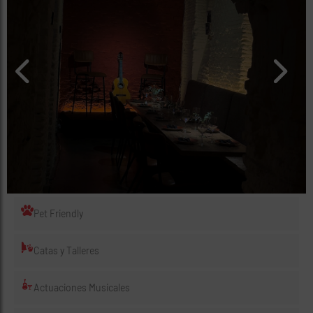
rías
s
to
a
rías
ías
ías
nos
a
Pet Friendly
Catas y Talleres
a
Actuaciones Musicales