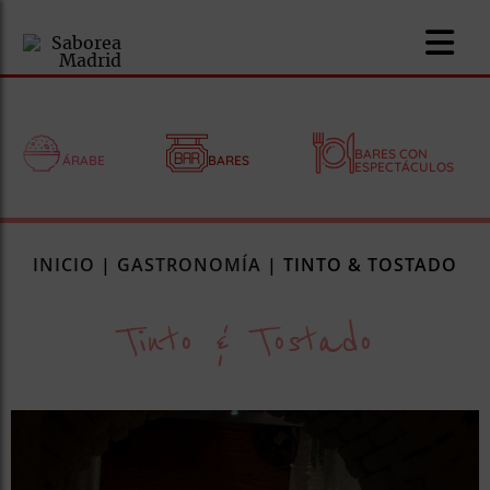
BARES CON
ÁRABE
BARES
ESPECTÁCULOS
nomía
INICIO
|
GASTRONOMÍA
|
TINTO & TOSTADO
omía
Tinto & Tostado
os
ueserías
as
pios
s