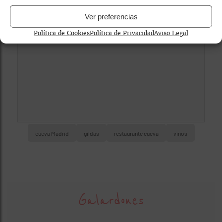
Para ver el mapa, por favor acepta las
Ver preferencias
cookies de marketing
en el banner de
consentimiento.
Política de Cookies
Política de Privacidad
Aviso Legal
cueva Madrid
gildas
restaurante cueva
vinos
Galardones