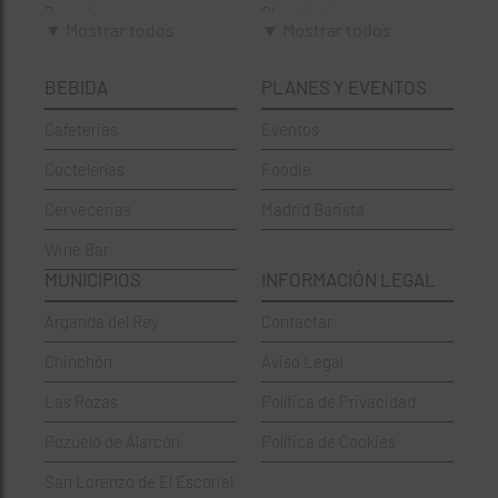
Brunch
Chamberí
▼ Mostrar todos
▼ Mostrar todos
Cafeterías
Ciudad Lineal
BEBIDA
PLANES Y EVENTOS
Cervecerías
Fuencarral-El Pardo
Cafeterias
Eventos
Chinos
Hortaleza
Coctelerías
Foodie
Coctelerías
La Latina
Cervecerias
Madrid Barista
Española
Moncloa-Aravaca
Wine Bar
Francesa
Moratalaz
MUNICIPIOS
INFORMACIÓN LEGAL
Griegos
Puente de Vallecas
Arganda del Rey
Contactar
Hamburgueserías
Retiro
Chinchón
Aviso Legal
Italianos
Salamanca
Las Rozas
Política de Privacidad
Mexicanos
San Blas-Canillejas
Pozuelo de Alarcón
Política de Cookies
Pastelerías
Tetuán
San Lorenzo de El Escorial
Peruano
Usera