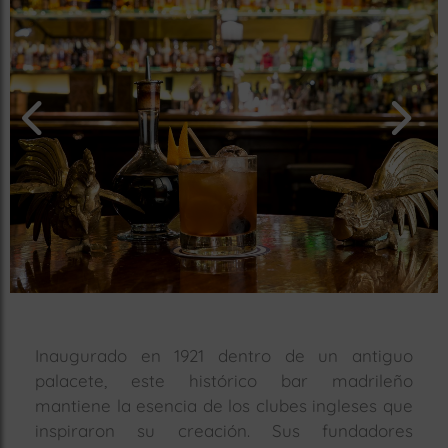
rías
s
to
a
rías
ías
ías
nos
a
Inaugurado en 1921 dentro de un antiguo
a
palacete, este histórico bar madrileño
mantiene la esencia de los clubes ingleses que
inspiraron su creación. Sus fundadores