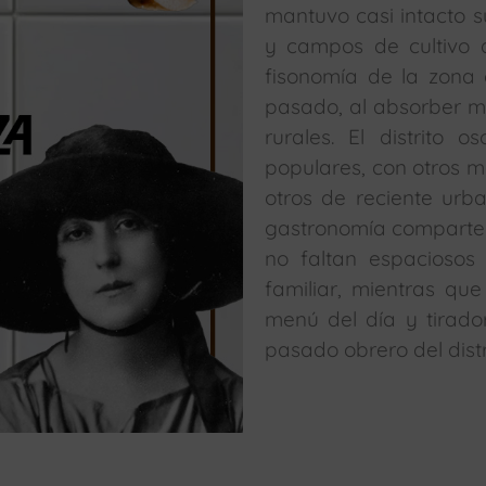
mantuvo casi intacto 
y campos de cultivo 
fisonomía de la zona
pasado, al absorber m
rurales. El distrito 
populares, con otros m
otros de reciente urb
gastronomía comparte 
no faltan espaciosos
familiar, mientras qu
menú del día y tirado
pasado obrero del distr