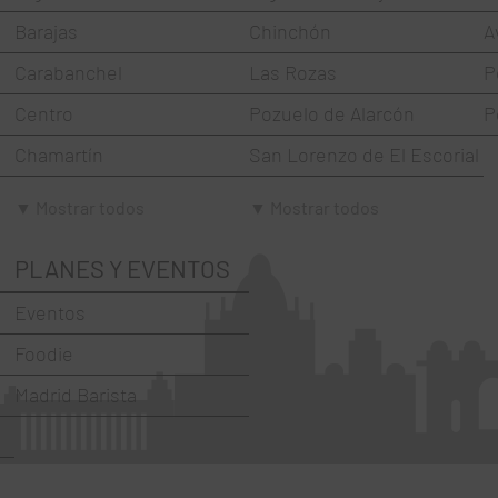
Barajas
Chinchón
A
Carabanchel
Las Rozas
P
Centro
Pozuelo de Alarcón
P
Chamartín
San Lorenzo de El Escorial
Chamberí
Torrejón de Ardoz
▼ Mostrar todos
▼ Mostrar todos
Ciudad Lineal
Villaviciosa de Odón
PLANES Y EVENTOS
Fuencarral-El Pardo
Eventos
Hortaleza
Foodie
La Latina
Madrid Barista
Moncloa-Aravaca
Moratalaz
Puente de Vallecas