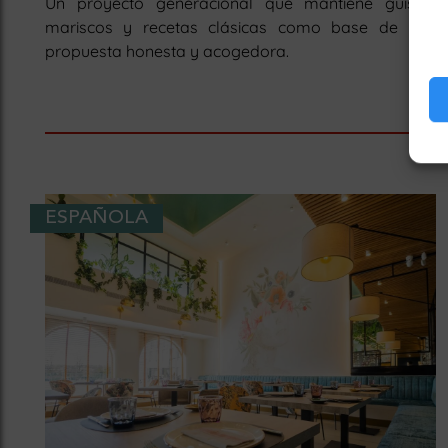
Un proyecto generacional que mantiene guisos,
mariscos y recetas clásicas como base de una
propuesta honesta y acogedora.
ESPAÑOLA