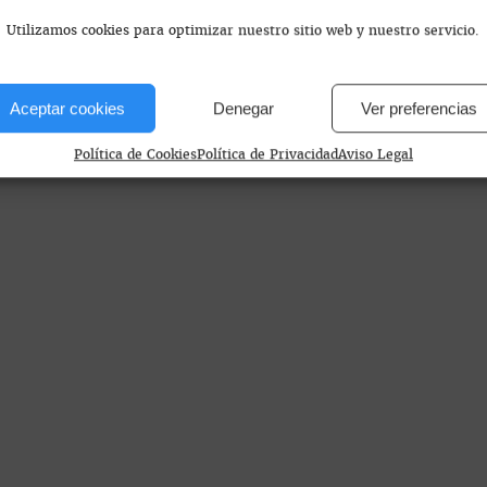
Con platos reinterpretados, un ambiente versátil y
una terraza abierta todo el año, este espacio ofrece
Utilizamos cookies para optimizar nuestro sitio web y nuestro servicio.
una experiencia gastronómica y coctelera que
destaca por su atención al detalle.
Aceptar cookies
Denegar
Ver preferencias
Política de Cookies
Política de Privacidad
Aviso Legal