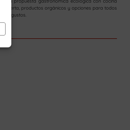
Una propuesta gastronómica ecológica con cocina
abierta, productos orgánicos y opciones para todos
los gustos.