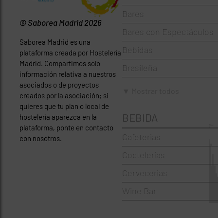
Bares
© Saborea Madrid 2026
Bares con Espectáculos
Saborea Madrid es una
Bebidas
plataforma creada por Hostelería
Madrid. Compartimos solo
Brasileña
información relativa a nuestros
asociados o de proyectos
Brunch
▼ Mostrar todos
creados por la asociación; si
Cafeterías
quieres que tu plan o local de
BEBIDA
hostelería aparezca en la
Cervecerías
plataforma, ponte en contacto
Cafeterias
con nosotros.
Chinos
Coctelerías
Coctelerías
Cervecerias
Española
Wine Bar
Francesa
Griegos