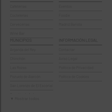
Cafeterias
Eventos
Chinos
Hortaleza
Coctelerías
Foodie
Coctelerías
La Latina
Cervecerias
Madrid Barista
Española
Moncloa-Aravaca
Wine Bar
Francesa
Moratalaz
MUNICIPIOS
INFORMACIÓN LEGAL
Griegos
Puente de Vallecas
Arganda del Rey
Contactar
Hamburgueserías
Retiro
Chinchón
Aviso Legal
Italianos
Salamanca
Las Rozas
Política de Privacidad
Mexicanos
San Blas-Canillejas
Pozuelo de Alarcón
Política de Cookies
Pastelerías
Tetuán
San Lorenzo de El Escorial
Peruano
Usera
Torrejón de Ardoz
Pizzerías
Vicálvaro
▼ Mostrar todos
Villaviciosa de Odón
Sushi
Villa de Vallecas