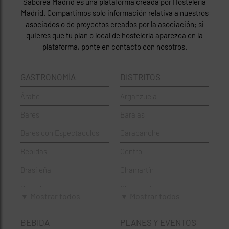
Saborea Madrid es una plataforma creada por Hostelería
Madrid. Compartimos solo información relativa a nuestros
asociados o de proyectos creados por la asociación; si
quieres que tu plan o local de hostelería aparezca en la
plataforma, ponte en contacto con nosotros.
GASTRONOMÍA
DISTRITOS
Árabe
Arganzuela
Bares
Barajas
Bares con Espectáculos
Carabanchel
Bebidas
Centro
Brasileña
Chamartín
Brunch
Chamberí
▼ Mostrar todos
▼ Mostrar todos
Cafeterías
Ciudad Lineal
BEBIDA
PLANES Y EVENTOS
Cervecerías
Fuencarral-El Pardo