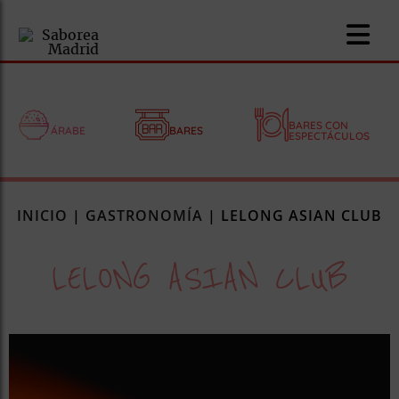
BARES CON
ÁRABE
BARES
ESPECTÁCULOS
nomía
INICIO
|
GASTRONOMÍA
|
LELONG ASIAN CLUB
omía
LELONG ASIAN CLUB
os
ueserías
as
pios
s