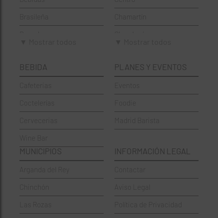
Brasileña
Chamartín
Brunch
Chamberí
▼ Mostrar todos
▼ Mostrar todos
Cafeterías
Ciudad Lineal
BEBIDA
PLANES Y EVENTOS
Cervecerías
Fuencarral-El Pardo
Cafeterias
Eventos
Chinos
Hortaleza
Coctelerías
Foodie
Coctelerías
La Latina
Cervecerias
Madrid Barista
Española
Moncloa-Aravaca
Wine Bar
Francesa
Moratalaz
MUNICIPIOS
INFORMACIÓN LEGAL
Griegos
Puente de Vallecas
Arganda del Rey
Contactar
Hamburgueserías
Retiro
Chinchón
Aviso Legal
Italianos
Salamanca
Las Rozas
Política de Privacidad
Mexicanos
San Blas-Canillejas