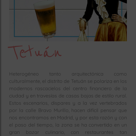
rías
s
to
a
rías
Tetuán
ías
ías
nos
Heterogéneo tanto arquitectónica como
culturalmente, el distrito de Tetuán se polariza en los
a
modernos rascacielos del centro financiero de la
ciudad y en travesías de casas bajas de estilo rural.
Estos escenarios, dispares y a la vez vertebrados
por la calle Bravo Murillo, hacen difícil pensar que
a
nos encontramos en Madrid, y por esta razón y con
el paso del tiempo, la zona se ha convertido en un
gran bazar culinario, con restaurantes tan