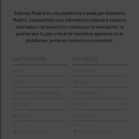
Saborea Madrid es una plataforma creada por Hostelería
Madrid. Compartimos solo información relativa a nuestros
asociados o de proyectos creados por la asociación; si
quieres que tu plan o local de hostelería aparezca en la
plataforma, ponte en contacto con nosotros.
GASTRONOMÍA
DISTRITOS
Árabe
Arganzuela
Bares
Barajas
Bares con Espectáculos
Carabanchel
Bebidas
Centro
Brasileña
Chamartín
Brunch
Chamberí
▼ Mostrar todos
▼ Mostrar todos
Cafeterías
Ciudad Lineal