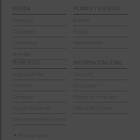
BEBIDA
PLANES Y EVENTOS
Cervecerías
Fuencarral-El Pardo
Cafeterias
Eventos
Chinos
Hortaleza
Coctelerías
Foodie
Coctelerías
La Latina
Cervecerias
Madrid Barista
Española
Moncloa-Aravaca
Wine Bar
Francesa
Moratalaz
MUNICIPIOS
INFORMACIÓN LEGAL
Griegos
Puente de Vallecas
Arganda del Rey
Contactar
Hamburgueserías
Retiro
Chinchón
Aviso Legal
Italianos
Salamanca
Las Rozas
Política de Privacidad
Mexicanos
San Blas-Canillejas
Pozuelo de Alarcón
Política de Cookies
Pastelerías
Tetuán
San Lorenzo de El Escorial
Peruano
Usera
Torrejón de Ardoz
Pizzerías
Vicálvaro
▼ Mostrar todos