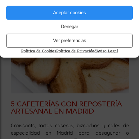
Aceptar cookies
Denegar
Ver preferencias
Política de Cookies
Política de Privacidad
Aviso Legal
5 CAFETERÍAS CON REPOSTERÍA
ARTESANAL EN MADRID
Croissants, tartas caseras, bizcochos y cafés de
especialidad en Madrid para desayunar o