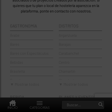
quieres que tu plan o local de hostelería aparezca en la
plataforma, ponte en contacto con nosotros.
GASTRONOMÍA
DISTRITOS
Árabe
Arganzuela
Bares
Barajas
Bares con Espectáculos
Carabanchel
Bebidas
Centro
Brasileña
Chamartín
Brunch
Chamberí
▼ Mostrar todos
▼ Mostrar todos
Cafeterías
Ciudad Lineal
BEBIDA
PLANES Y EVENTOS
Cervecerías
Fuencarral-El Pardo
Cafeterias
Eventos
Chinos
Hortaleza
INICIO
CATEGORÍAS