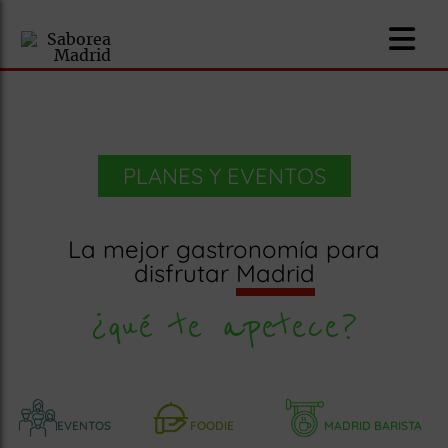
PLANES Y EVENTOS
nomía
La mejor gastronomía para
omía
disfrutar
Madrid
¿qué te apetece?
os
ueserías
as
pios
EVENTOS
FOODIE
MADRID BARISTA
s