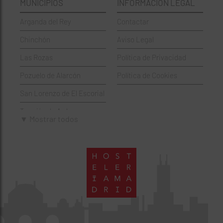
MUNICIPIOS
INFORMACIÓN LEGAL
Griegos
Puente de Vallecas
Arganda del Rey
Contactar
Hamburgueserías
Retiro
Chinchón
Aviso Legal
Italianos
Salamanca
Las Rozas
Política de Privacidad
Mexicanos
San Blas-Canillejas
Pozuelo de Alarcón
Política de Cookies
Pastelerías
Tetuán
San Lorenzo de El Escorial
Peruano
Usera
Torrejón de Ardoz
Pizzerías
Vicálvaro
▼ Mostrar todos
Villaviciosa de Odón
Sushi
Villa de Vallecas
Wine Bar
Villaverde