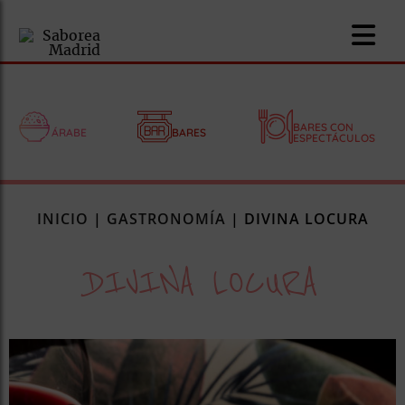
BARES CON
ÁRABE
BARES
ESPECTÁCULOS
nomía
INICIO
|
GASTRONOMÍA
|
DIVINA LOCURA
omía
DIVINA LOCURA
os
ueserías
as
pios
s