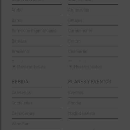
Árabe
Arganzuela
Bares
Barajas
Bares con Espectáculos
Carabanchel
Bebidas
Centro
Brasileña
Chamartín
Brunch
Chamberí
▼ Mostrar todos
▼ Mostrar todos
Cafeterías
Ciudad Lineal
BEBIDA
PLANES Y EVENTOS
Cervecerías
Fuencarral-El Pardo
Cafeterias
Eventos
Chinos
Hortaleza
Coctelerías
Foodie
Coctelerías
La Latina
Cervecerias
Madrid Barista
Española
Moncloa-Aravaca
Wine Bar
Francesa
Moratalaz