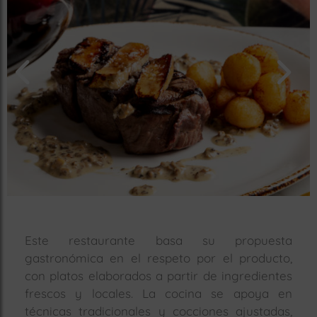
rías
s
to
a
rías
ías
ías
nos
a
Este restaurante basa su propuesta
gastronómica en el respeto por el producto,
a
con platos elaborados a partir de ingredientes
frescos y locales. La cocina se apoya en
técnicas tradicionales y cocciones ajustadas,