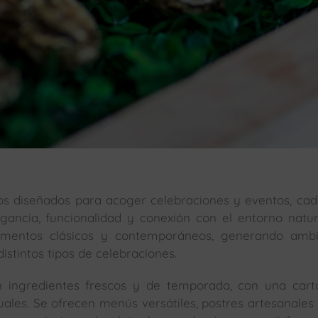
ios diseñados para acoger celebraciones y eventos, ca
gancia, funcionalidad y conexión con el entorno natur
lementos clásicos y contemporáneos, generando ambi
stintos tipos de celebraciones.
 ingredientes frescos y de temporada, con una cart
ctuales. Se ofrecen menús versátiles, postres artesanales