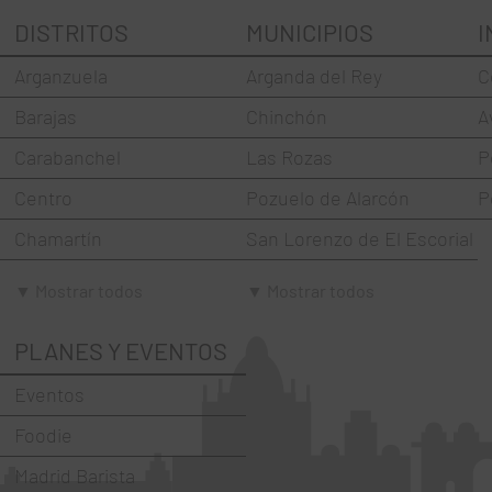
DISTRITOS
MUNICIPIOS
I
Arganzuela
Arganda del Rey
C
Barajas
Chinchón
A
Carabanchel
Las Rozas
P
Centro
Pozuelo de Alarcón
P
Chamartín
San Lorenzo de El Escorial
Chamberí
Torrejón de Ardoz
▼ Mostrar todos
▼ Mostrar todos
Ciudad Lineal
Villaviciosa de Odón
PLANES Y EVENTOS
Fuencarral-El Pardo
Eventos
Hortaleza
Foodie
La Latina
Madrid Barista
Moncloa-Aravaca