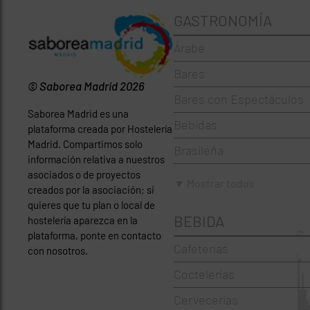
GASTRONOMÍA
Árabe
Bares
© Saborea Madrid 2026
Bares con Espectáculos
Saborea Madrid es una
Bebidas
plataforma creada por Hostelería
Madrid. Compartimos solo
Brasileña
información relativa a nuestros
asociados o de proyectos
Brunch
▼ Mostrar todos
creados por la asociación; si
Cafeterías
quieres que tu plan o local de
BEBIDA
hostelería aparezca en la
Cervecerías
plataforma, ponte en contacto
Cafeterias
con nosotros.
Chinos
Coctelerías
Coctelerías
Cervecerias
Española