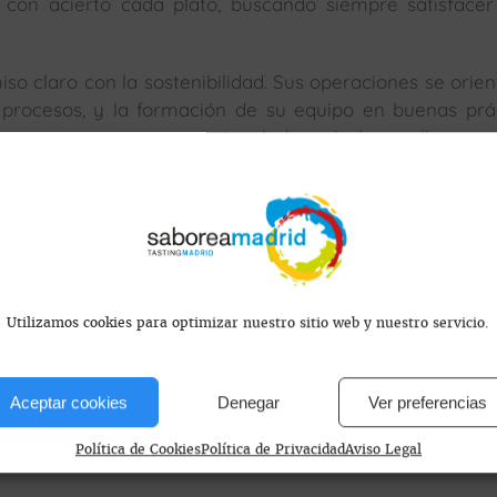
con acierto cada plato, buscando siempre satisface
o claro con la sostenibilidad. Sus operaciones se orien
n procesos, y la formación de su equipo en buenas prá
mente en iniciativas vinculadas al desarrollo soste
 día.
s encontramos?
Utilizamos cookies para optimizar nuestro sitio web y nuestro servicio.
Aceptar cookies
Denegar
Ver preferencias
Política de Cookies
Política de Privacidad
Aviso Legal
ravaca, 28023 Madrid, España