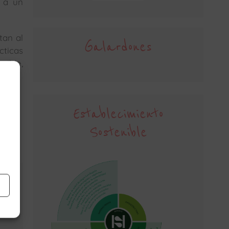
r a un
tan al
Galardones
cticas
nible,
Establecimiento
Sostenible