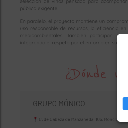
selección de vinos pensada para acompañar 
público exigente.
En paralelo, el proyecto mantiene un compromis
uso responsable de recursos, la eficiencia e
medioambientales. También participan activa
integrando el respeto por el entorno en su día a
¿Dónde no
GRUPO MÓNICO
C. de Cabeza de Manzaneda, 105, Moncloa - A