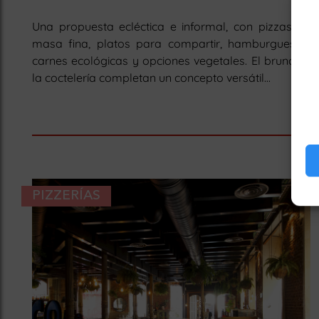
Una propuesta ecléctica e informal, con pizzas de
masa fina, platos para compartir, hamburguesas,
carnes ecológicas y opciones vegetales. El brunch y
la coctelería completan un concepto versátil...
PIZZERÍAS