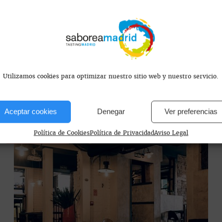
REYGAR
Pizzas de estilo urbano con carnes maduradas y
combinaciones de sabor contundente. Un espacio
desenfadado, servicio cercano y una experiencia
pensada para romper con lo habitual.
Utilizamos cookies para optimizar nuestro sitio web y nuestro servicio.
Aceptar cookies
Denegar
Ver preferencias
Política de Cookies
Política de Privacidad
Aviso Legal
PIZZERÍAS