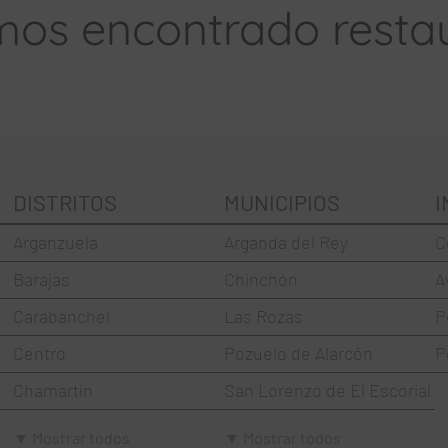
os encontrado resta
DISTRITOS
MUNICIPIOS
I
Arganzuela
Arganda del Rey
C
Barajas
Chinchón
A
Carabanchel
Las Rozas
P
Centro
Pozuelo de Alarcón
P
Chamartín
San Lorenzo de El Escorial
Chamberí
Torrejón de Ardoz
▼ Mostrar todos
▼ Mostrar todos