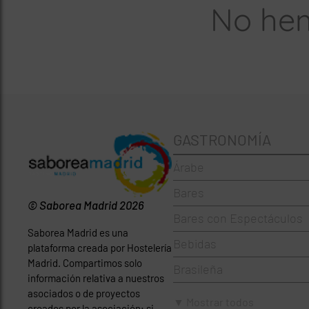
No hem
GASTRONOMÍA
Árabe
Bares
© Saborea Madrid 2026
Bares con Espectáculos
Saborea Madrid es una
Bebidas
plataforma creada por Hostelería
Madrid. Compartimos solo
Brasileña
información relativa a nuestros
asociados o de proyectos
Brunch
▼ Mostrar todos
creados por la asociación; si