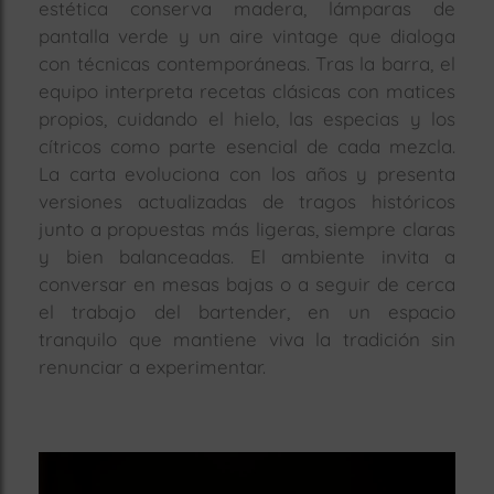
estética conserva madera, lámparas de
pantalla verde y un aire vintage que dialoga
con técnicas contemporáneas. Tras la barra, el
equipo interpreta recetas clásicas con matices
propios, cuidando el hielo, las especias y los
cítricos como parte esencial de cada mezcla.
La carta evoluciona con los años y presenta
versiones actualizadas de tragos históricos
junto a propuestas más ligeras, siempre claras
y bien balanceadas. El ambiente invita a
conversar en mesas bajas o a seguir de cerca
el trabajo del bartender, en un espacio
tranquilo que mantiene viva la tradición sin
renunciar a experimentar.