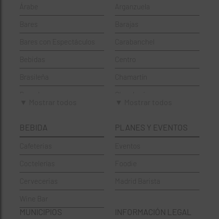
Árabe
Arganzuela
Bares
Barajas
Bares con Espectáculos
Carabanchel
Bebidas
Centro
Brasileña
Chamartín
Brunch
Chamberí
▼ Mostrar todos
▼ Mostrar todos
Cafeterías
Ciudad Lineal
BEBIDA
PLANES Y EVENTOS
Cervecerías
Fuencarral-El Pardo
Cafeterias
Eventos
Chinos
Hortaleza
Coctelerías
Foodie
Coctelerías
La Latina
Cervecerias
Madrid Barista
Española
Moncloa-Aravaca
Wine Bar
Francesa
Moratalaz
MUNICIPIOS
INFORMACIÓN LEGAL
Griegos
Puente de Vallecas