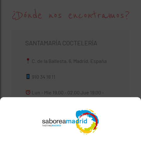
¿Dónde nos encontramos?
SANTAMARÍA COCTELERÍA
C. de la Ballesta, 6, Madrid, España
910 34 18 11
Lun - Mie 19.00 - 02.00 Jue 19.00 -
03.00 Vie - Sab 16.00 - 03.00 Dom 19.00 -
02.00