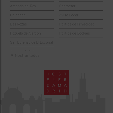
Arganda del Rey
Contactar
Hamburgueserías
Retiro
Chinchón
Aviso Legal
Italianos
Salamanca
Las Rozas
Política de Privacidad
Mexicanos
San Blas-Canillejas
Pozuelo de Alarcón
Política de Cookies
Pastelerías
Tetuán
San Lorenzo de El Escorial
Peruano
Usera
Torrejón de Ardoz
Pizzerías
Vicálvaro
▼ Mostrar todos
Villaviciosa de Odón
Sushi
Villa de Vallecas
Wine Bar
Villaverde