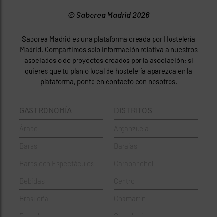
© Saborea Madrid 2026
Saborea Madrid es una plataforma creada por Hostelería
Madrid. Compartimos solo información relativa a nuestros
asociados o de proyectos creados por la asociación; si
quieres que tu plan o local de hostelería aparezca en la
plataforma, ponte en contacto con nosotros.
GASTRONOMÍA
DISTRITOS
Árabe
Arganzuela
Bares
Barajas
Bares con Espectáculos
Carabanchel
Bebidas
Centro
Brasileña
Chamartín
Brunch
Chamberí