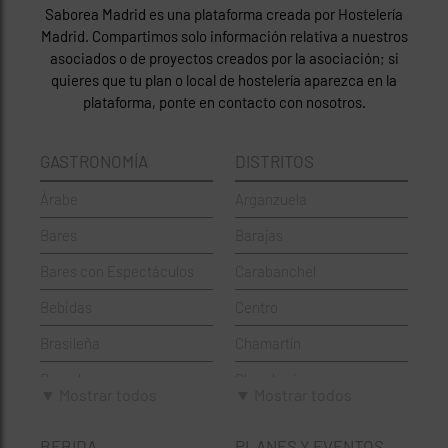
Saborea Madrid es una plataforma creada por Hostelería
Madrid. Compartimos solo información relativa a nuestros
asociados o de proyectos creados por la asociación; si
quieres que tu plan o local de hostelería aparezca en la
plataforma, ponte en contacto con nosotros.
GASTRONOMÍA
DISTRITOS
Árabe
Arganzuela
Bares
Barajas
Bares con Espectáculos
Carabanchel
Bebidas
Centro
Brasileña
Chamartín
Brunch
Chamberí
▼ Mostrar todos
▼ Mostrar todos
Cafeterías
Ciudad Lineal
BEBIDA
PLANES Y EVENTOS