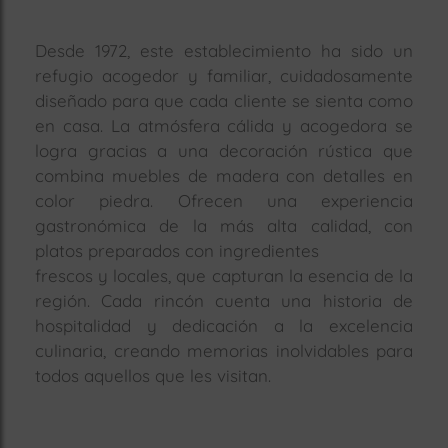
rías
s
Desde 1972, este establecimiento ha sido un
refugio acogedor y familiar, cuidadosamente
to
a
diseñado para que cada cliente se sienta como
rías
en casa. La atmósfera cálida y acogedora se
logra gracias a una decoración rústica que
combina muebles de madera con detalles en
ías
ías
color piedra. Ofrecen una experiencia
gastronómica de la más alta calidad, con
nos
platos preparados con ingredientes
frescos y locales, que capturan la esencia de la
a
región. Cada rincón cuenta una historia de
hospitalidad y dedicación a la excelencia
culinaria, creando memorias inolvidables para
a
todos aquellos que les visitan.