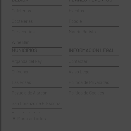
Cervecerías
Fuencarral-El Pardo
Cafeterias
Eventos
Chinos
Hortaleza
Coctelerías
Foodie
Coctelerías
La Latina
Cervecerias
Madrid Barista
Española
Moncloa-Aravaca
Wine Bar
Francesa
Moratalaz
MUNICIPIOS
INFORMACIÓN LEGAL
Griegos
Puente de Vallecas
Arganda del Rey
Contactar
Hamburgueserías
Retiro
Chinchón
Aviso Legal
Italianos
Salamanca
Las Rozas
Política de Privacidad
Mexicanos
San Blas-Canillejas
Pozuelo de Alarcón
Política de Cookies
Pastelerías
Tetuán
San Lorenzo de El Escorial
Peruano
Usera
Torrejón de Ardoz
Pizzerías
Vicálvaro
▼ Mostrar todos
Villaviciosa de Odón
Sushi
Villa de Vallecas