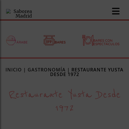
BARES CON
ÁRABE
BARES
ESPECTÁCULOS
nomía
INICIO
|
GASTRONOMÍA
|
RESTAURANTE YUSTA
omía
DESDE 1972
Restaurante Yusta Desde
os
ueserías
1972
as
pios
s