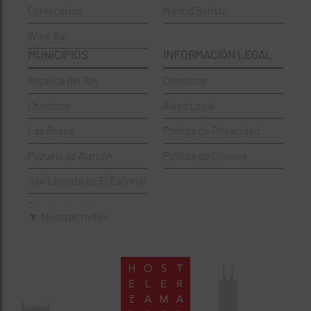
Cervecerias
Madrid Barista
Española
Moncloa-Aravaca
Wine Bar
Francesa
Moratalaz
MUNICIPIOS
INFORMACIÓN LEGAL
Griegos
Puente de Vallecas
Arganda del Rey
Contactar
Hamburgueserías
Retiro
Chinchón
Aviso Legal
Italianos
Salamanca
Las Rozas
Política de Privacidad
Mexicanos
San Blas-Canillejas
Pozuelo de Alarcón
Política de Cookies
Pastelerías
Tetuán
San Lorenzo de El Escorial
Peruano
Usera
Torrejón de Ardoz
Pizzerías
Vicálvaro
▼ Mostrar todos
Villaviciosa de Odón
Sushi
Villa de Vallecas
Wine Bar
Villaverde