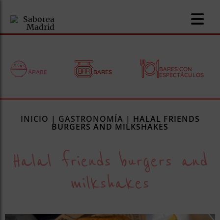
BARES CON
ÁRABE
BARES
ESPECTÁCULOS
nomía
INICIO
|
GASTRONOMÍA
|
HALAL FRIENDS
omía
BURGERS AND MILKSHAKES
Halal friends burgers and
os
ueserías
milkshakes
as
pios
s