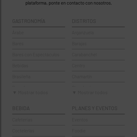
plataforma, ponte en contacto con nosotros.
GASTRONOMÍA
DISTRITOS
Árabe
Arganzuela
Bares
Barajas
Bares con Espectáculos
Carabanchel
Bebidas
Centro
Brasileña
Chamartín
Brunch
Chamberí
▼ Mostrar todos
▼ Mostrar todos
Cafeterías
Ciudad Lineal
BEBIDA
PLANES Y EVENTOS
Cervecerías
Fuencarral-El Pardo
Cafeterias
Eventos
Chinos
Hortaleza
Coctelerías
Foodie
Coctelerías
La Latina