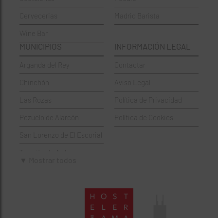
Cervecerias
Madrid Barista
Española
Moncloa-Aravaca
Wine Bar
Francesa
Moratalaz
MUNICIPIOS
INFORMACIÓN LEGAL
Griegos
Puente de Vallecas
Arganda del Rey
Contactar
Hamburgueserías
Retiro
Chinchón
Aviso Legal
Italianos
Salamanca
Las Rozas
Política de Privacidad
Mexicanos
San Blas-Canillejas
Pozuelo de Alarcón
Política de Cookies
Pastelerías
Tetuán
San Lorenzo de El Escorial
Peruano
Usera
Torrejón de Ardoz
Pizzerías
Vicálvaro
▼ Mostrar todos
Villaviciosa de Odón
Sushi
Villa de Vallecas
Wine Bar
Villaverde