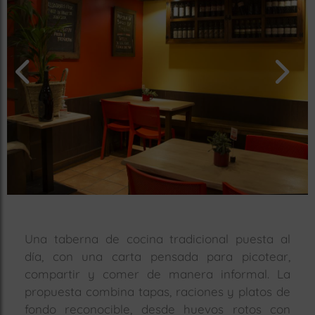
rías
s
to
a
rías
ías
ías
nos
a
Una taberna de cocina tradicional puesta al
día, con una carta pensada para picotear,
a
compartir y comer de manera informal. La
propuesta combina tapas, raciones y platos de
fondo reconocible, desde huevos rotos con