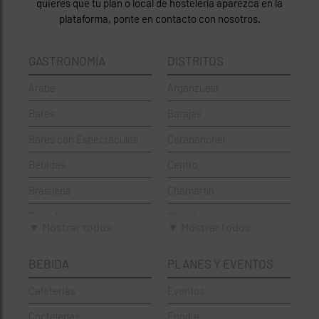
quieres que tu plan o local de hostelería aparezca en la
plataforma, ponte en contacto con nosotros.
GASTRONOMÍA
DISTRITOS
Árabe
Arganzuela
Bares
Barajas
Bares con Espectáculos
Carabanchel
Bebidas
Centro
Brasileña
Chamartín
Brunch
Chamberí
▼ Mostrar todos
▼ Mostrar todos
Cafeterías
Ciudad Lineal
BEBIDA
PLANES Y EVENTOS
Cervecerías
Fuencarral-El Pardo
Cafeterias
Eventos
Chinos
Hortaleza
Coctelerías
Foodie
Coctelerías
La Latina