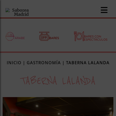
BARES CON
ÁRABE
BARES
ESPECTÁCULOS
nomía
INICIO
|
GASTRONOMÍA
|
TABERNA LALANDA
omía
TABERNA LALANDA
os
ueserías
as
pios
s