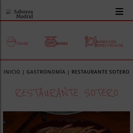
BARES CON
ÁRABE
BARES
ESPECTÁCULOS
nomía
INICIO
|
GASTRONOMÍA
|
RESTAURANTE SOTERO
omía
RESTAURANTE SOTERO
os
ueserías
as
pios
s