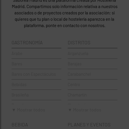
Saborea Madrid es una plataforma creada por Hostelería
Madrid. Compartimos solo información relativa a nuestros
asociados o de proyectos creados por la asociación; si
quieres que tu plan o local de hostelería aparezca en la
plataforma, ponte en contacto con nosotros.
GASTRONOMÍA
DISTRITOS
Árabe
Arganzuela
Bares
Barajas
Bares con Espectáculos
Carabanchel
Bebidas
Centro
Brasileña
Chamartín
Brunch
Chamberí
▼ Mostrar todos
▼ Mostrar todos
Cafeterías
Ciudad Lineal
BEBIDA
PLANES Y EVENTOS
Cervecerías
Fuencarral-El Pardo