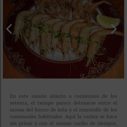
rías
s
to
a
rías
ías
ías
nos
a
En este mesón abierto a comienzos de los
setenta, el tiempo parece detenerse entre el
a
aroma del horno de leña y el murmullo de los
comensales habituales. Aquí la cocina se hace
sin prisas y con el mismo cariño de siempre,