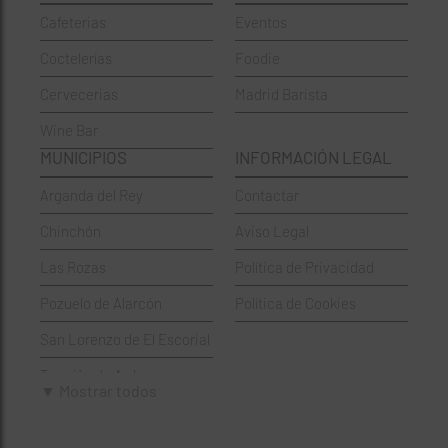
Cafeterias
Eventos
Chinos
Hortaleza
Coctelerías
Foodie
Coctelerías
La Latina
Cervecerias
Madrid Barista
Española
Moncloa-Aravaca
Wine Bar
Francesa
Moratalaz
MUNICIPIOS
INFORMACIÓN LEGAL
Griegos
Puente de Vallecas
Arganda del Rey
Contactar
Hamburgueserías
Retiro
Chinchón
Aviso Legal
Italianos
Salamanca
Las Rozas
Política de Privacidad
Mexicanos
San Blas-Canillejas
Pozuelo de Alarcón
Política de Cookies
Pastelerías
Tetuán
San Lorenzo de El Escorial
Peruano
Usera
Torrejón de Ardoz
Pizzerías
Vicálvaro
▼ Mostrar todos
Villaviciosa de Odón
Sushi
Villa de Vallecas