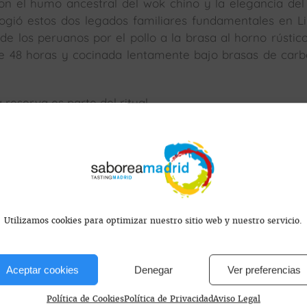
on el humo ancestral del wok chino y la elegancia del
cogió estos dos legados familiares fundamentales en L
 de los peruanos por el pollo a la brasa al horno rústico
e 48 horas y cocinada lentamente bajo brasas de car
reserva es parte del ritual.
s encontramos?
Utilizamos cookies para optimizar nuestro sitio web y nuestro servicio.
Aceptar cookies
Denegar
Ver preferencias
paña
Política de Cookies
Política de Privacidad
Aviso Legal