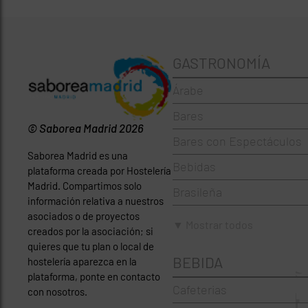
GASTRONOMÍA
Árabe
Bares
© Saborea Madrid 2026
Bares con Espectáculos
Saborea Madrid es una
Bebidas
plataforma creada por Hostelería
Madrid. Compartimos solo
Brasileña
información relativa a nuestros
asociados o de proyectos
Brunch
▼ Mostrar todos
creados por la asociación; si
Cafeterías
quieres que tu plan o local de
BEBIDA
hostelería aparezca en la
Cervecerías
plataforma, ponte en contacto
Cafeterias
con nosotros.
Chinos