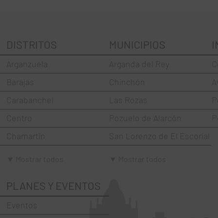
DISTRITOS
MUNICIPIOS
I
Arganzuela
Arganda del Rey
C
Barajas
Chinchón
A
Carabanchel
Las Rozas
P
Centro
Pozuelo de Alarcón
P
Chamartín
San Lorenzo de El Escorial
Chamberí
Torrejón de Ardoz
▼ Mostrar todos
▼ Mostrar todos
Ciudad Lineal
Villaviciosa de Odón
PLANES Y EVENTOS
Fuencarral-El Pardo
Eventos
Hortaleza