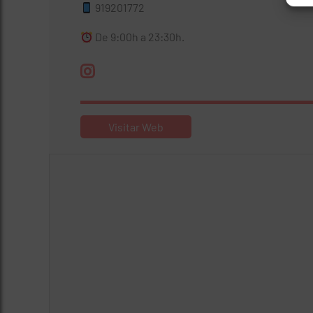
919201772
De 9:00h a 23:30h.
Visitar Web