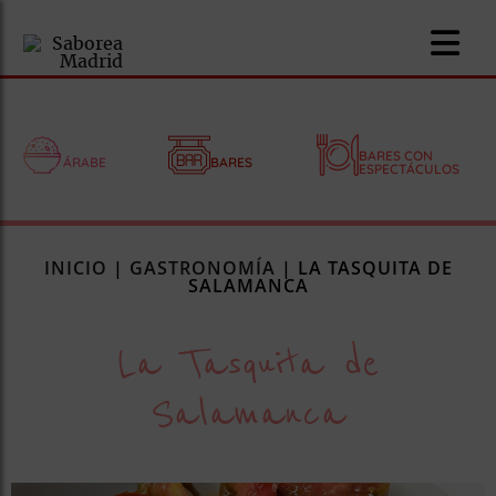
BARES CON
ÁRABE
BARES
ESPECTÁCULOS
nomía
INICIO
|
GASTRONOMÍA
|
LA TASQUITA DE
omía
SALAMANCA
La Tasquita de
os
ueserías
Salamanca
as
pios
s