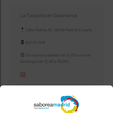
La Tasquita de Salamanca
Calle Padilla, 61, 28006 Madrid, España
625 011 348
De martes a sábado de 12:00 a cierre |
Domingos de 12:00 a 18:00h.
Ver carta
Reservar