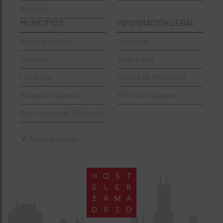
Wine Bar
Francesa
Moratalaz
MUNICIPIOS
INFORMACIÓN LEGAL
Griegos
Puente de Vallecas
Arganda del Rey
Contactar
Hamburgueserías
Retiro
Chinchón
Aviso Legal
Italianos
Salamanca
Las Rozas
Política de Privacidad
Mexicanos
San Blas-Canillejas
Pozuelo de Alarcón
Política de Cookies
Pastelerías
Tetuán
San Lorenzo de El Escorial
Peruano
Usera
Torrejón de Ardoz
Pizzerías
Vicálvaro
▼ Mostrar todos
Villaviciosa de Odón
Sushi
Villa de Vallecas
Wine Bar
Villaverde