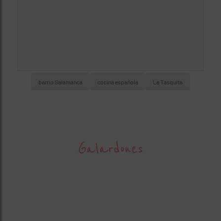
barrio Salamanca
cocina española
La Tasquita
Galardones