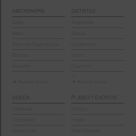
GASTRONOMÍA
DISTRITOS
Árabe
Arganzuela
Bares
Barajas
Bares con Espectáculos
Carabanchel
Bebidas
Centro
Brasileña
Chamartín
Brunch
Chamberí
▼ Mostrar todos
▼ Mostrar todos
Cafeterías
Ciudad Lineal
BEBIDA
PLANES Y EVENTOS
Cervecerías
Fuencarral-El Pardo
Cafeterias
Eventos
Chinos
Hortaleza
Coctelerías
Foodie
Coctelerías
La Latina
Cervecerias
Madrid Barista
Española
Moncloa-Aravaca