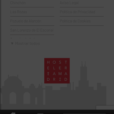
Chinchón
Aviso Legal
Italianos
Salamanca
Las Rozas
Política de Privacidad
Mexicanos
San Blas-Canillejas
Pozuelo de Alarcón
Política de Cookies
Pastelerías
Tetuán
San Lorenzo de El Escorial
Peruano
Usera
Torrejón de Ardoz
Pizzerías
Vicálvaro
▼ Mostrar todos
Villaviciosa de Odón
Sushi
Villa de Vallecas
Wine Bar
Villaverde