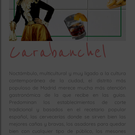
rías
s
to
a
rías
Carabanchel
ías
ías
nos
Noctámbulo, multicultural y muy ligado a la cultura
contemporánea de la ciudad, el distrito más
a
populoso de Madrid merece mucha más atención
gastronómica de la que recibe en las guías.
Predominan los establecimientos de corte
tradicional y basados en el recetario popular
a
español, las cervecerías donde se sirven bien las
mejores cañas y bravas, los asadores para quedar
bien con cualquier tipo de público, los mesones