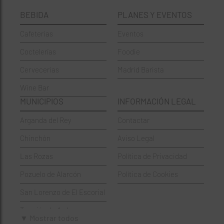
BEBIDA
PLANES Y EVENTOS
Cervecerías
Fuencarral-El Pardo
Cafeterias
Eventos
Chinos
Hortaleza
Coctelerías
Foodie
Coctelerías
La Latina
Cervecerias
Madrid Barista
Española
Moncloa-Aravaca
Wine Bar
Francesa
Moratalaz
MUNICIPIOS
INFORMACIÓN LEGAL
Griegos
Puente de Vallecas
Arganda del Rey
Contactar
Hamburgueserías
Retiro
Chinchón
Aviso Legal
Italianos
Salamanca
Las Rozas
Política de Privacidad
Mexicanos
San Blas-Canillejas
Pozuelo de Alarcón
Política de Cookies
Pastelerías
Tetuán
San Lorenzo de El Escorial
Peruano
Usera
Torrejón de Ardoz
Pizzerías
Vicálvaro
▼ Mostrar todos