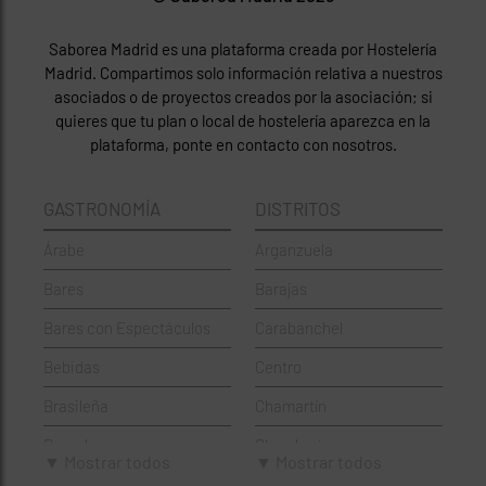
Saborea Madrid es una plataforma creada por Hostelería
Madrid. Compartimos solo información relativa a nuestros
asociados o de proyectos creados por la asociación; si
quieres que tu plan o local de hostelería aparezca en la
plataforma, ponte en contacto con nosotros.
GASTRONOMÍA
DISTRITOS
Árabe
Arganzuela
Bares
Barajas
Bares con Espectáculos
Carabanchel
Bebidas
Centro
Brasileña
Chamartín
Brunch
Chamberí
▼ Mostrar todos
▼ Mostrar todos
Cafeterías
Ciudad Lineal