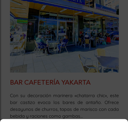
BAR CAFETERÍA YAKARTA
Con su decoración marinera «chatarra chic», este
bar castizo evoca los bares de antaño. Ofrece
desayunos de churros, tapas de marisco con cada
bebida y raciones como gambas...