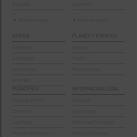
Brasileña
Chamartín
Brunch
Chamberí
▼ Mostrar todos
▼ Mostrar todos
Cafeterías
Ciudad Lineal
BEBIDA
PLANES Y EVENTOS
Cervecerías
Fuencarral-El Pardo
Cafeterias
Eventos
Chinos
Hortaleza
Coctelerías
Foodie
Coctelerías
La Latina
Cervecerias
Madrid Barista
Española
Moncloa-Aravaca
Wine Bar
Francesa
Moratalaz
MUNICIPIOS
INFORMACIÓN LEGAL
Griegos
Puente de Vallecas
Arganda del Rey
Contactar
Hamburgueserías
Retiro
Chinchón
Aviso Legal
Italianos
Salamanca
Las Rozas
Política de Privacidad
Mexicanos
San Blas-Canillejas
Pozuelo de Alarcón
Política de Cookies
Pastelerías
Tetuán