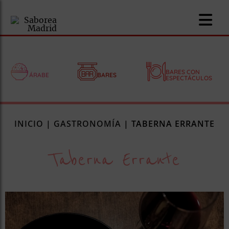
BARES CON
ÁRABE
BARES
ESPECTÁCULOS
nomía
INICIO
|
GASTRONOMÍA
|
TABERNA ERRANTE
omía
Taberna Errante
os
ueserías
as
pios
s