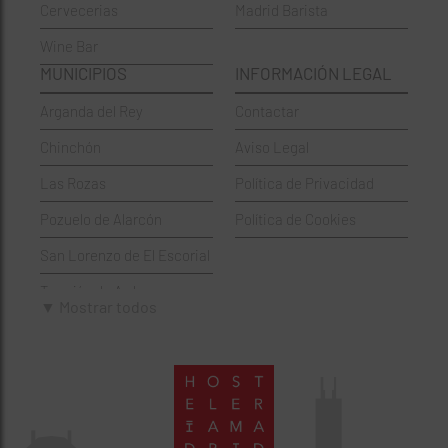
Cervecerias
Madrid Barista
Española
Moncloa-Aravaca
Wine Bar
Francesa
Moratalaz
MUNICIPIOS
INFORMACIÓN LEGAL
Griegos
Puente de Vallecas
Arganda del Rey
Contactar
Hamburgueserías
Retiro
Chinchón
Aviso Legal
Italianos
Salamanca
Las Rozas
Política de Privacidad
Mexicanos
San Blas-Canillejas
Pozuelo de Alarcón
Política de Cookies
Pastelerías
Tetuán
San Lorenzo de El Escorial
Peruano
Usera
Torrejón de Ardoz
Pizzerías
Vicálvaro
▼ Mostrar todos
Villaviciosa de Odón
Sushi
Villa de Vallecas
Wine Bar
Villaverde