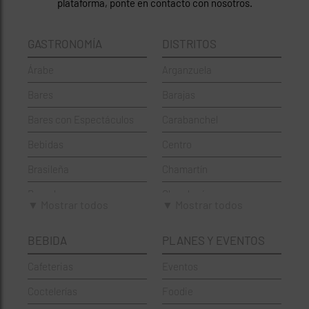
plataforma, ponte en contacto con nosotros.
GASTRONOMÍA
DISTRITOS
Árabe
Arganzuela
Bares
Barajas
Bares con Espectáculos
Carabanchel
Bebidas
Centro
Brasileña
Chamartín
Brunch
Chamberí
▼ Mostrar todos
▼ Mostrar todos
Cafeterías
Ciudad Lineal
BEBIDA
PLANES Y EVENTOS
Cervecerías
Fuencarral-El Pardo
Cafeterias
Eventos
Chinos
Hortaleza
Coctelerías
Foodie
Coctelerías
La Latina