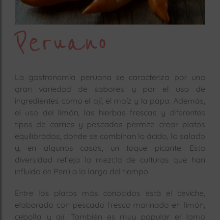
rías
s
Peruano
to
a
rías
La gastronomía peruana se caracteriza por una
gran variedad de sabores y por el uso de
ías
ías
ingredientes como el ají, el maíz y la papa. Además,
el uso del limón, las hierbas frescas y diferentes
nos
tipos de carnes y pescados permite crear platos
equilibrados, donde se combinan lo ácido, lo salado
a
y, en algunos casos, un toque picante. Esta
diversidad refleja la mezcla de culturas que han
influido en Perú a lo largo del tiempo.
a
Entre los platos más conocidos está el ceviche,
elaborado con pescado fresco marinado en limón,
cebolla y ají. También es muy popular el lomo