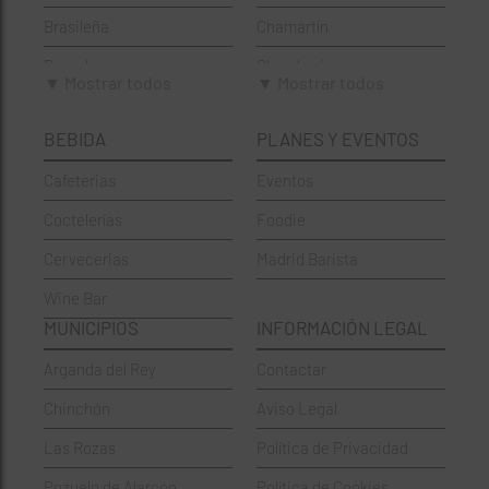
Brasileña
Chamartín
Brunch
Chamberí
▼ Mostrar todos
▼ Mostrar todos
Cafeterías
Ciudad Lineal
BEBIDA
PLANES Y EVENTOS
Cervecerías
Fuencarral-El Pardo
Cafeterias
Eventos
Chinos
Hortaleza
Coctelerías
Foodie
Coctelerías
La Latina
Cervecerias
Madrid Barista
Española
Moncloa-Aravaca
Wine Bar
Francesa
Moratalaz
MUNICIPIOS
INFORMACIÓN LEGAL
Griegos
Puente de Vallecas
Arganda del Rey
Contactar
Hamburgueserías
Retiro
Chinchón
Aviso Legal
Italianos
Salamanca
Las Rozas
Política de Privacidad
Mexicanos
San Blas-Canillejas
Pozuelo de Alarcón
Política de Cookies