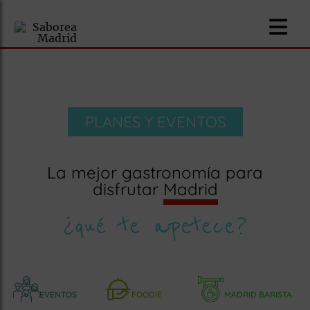
PLANES Y EVENTOS
nomía
La mejor gastronomía para
omía
disfrutar
Madrid
¿qué te apetece?
os
ueserías
as
pios
EVENTOS
FOODIE
MADRID BARISTA
s