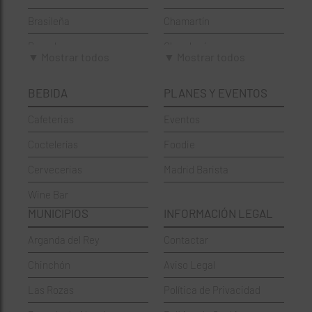
Brasileña
Chamartín
Brunch
Chamberí
▼ Mostrar todos
▼ Mostrar todos
Cafeterías
Ciudad Lineal
BEBIDA
PLANES Y EVENTOS
Cervecerías
Fuencarral-El Pardo
Cafeterias
Eventos
Chinos
Hortaleza
Coctelerías
Foodie
Coctelerías
La Latina
Cervecerias
Madrid Barista
Española
Moncloa-Aravaca
Wine Bar
Francesa
Moratalaz
MUNICIPIOS
INFORMACIÓN LEGAL
Griegos
Puente de Vallecas
Arganda del Rey
Contactar
Hamburgueserías
Retiro
Chinchón
Aviso Legal
Italianos
Salamanca
Las Rozas
Política de Privacidad
Mexicanos
San Blas-Canillejas