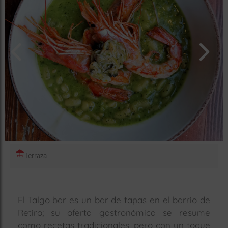
rías
s
to
a
rías
ías
ías
nos
a
Terraza
a
El Talgo bar es un bar de tapas en el barrio de
Retiro; su oferta gastronómica se resume
como recetas tradicionales, pero con un toque