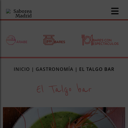
BARES CON
ÁRABE
BARES
ESPECTÁCULOS
nomía
INICIO
|
GASTRONOMÍA
|
EL TALGO BAR
omía
El Talgo bar
os
ueserías
as
pios
s