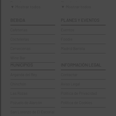
Brunch
Chamberí
▼ Mostrar todos
▼ Mostrar todos
Cafeterías
Ciudad Lineal
BEBIDA
PLANES Y EVENTOS
Cervecerías
Fuencarral-El Pardo
Cafeterias
Eventos
Chinos
Hortaleza
Coctelerías
Foodie
Coctelerías
La Latina
Cervecerias
Madrid Barista
Española
Moncloa-Aravaca
Wine Bar
Francesa
Moratalaz
MUNICIPIOS
INFORMACIÓN LEGAL
Griegos
Puente de Vallecas
Arganda del Rey
Contactar
Hamburgueserías
Retiro
Chinchón
Aviso Legal
Italianos
Salamanca
Las Rozas
Política de Privacidad
Mexicanos
San Blas-Canillejas
Pozuelo de Alarcón
Política de Cookies
Pastelerías
Tetuán
San Lorenzo de El Escorial
Peruano
Usera