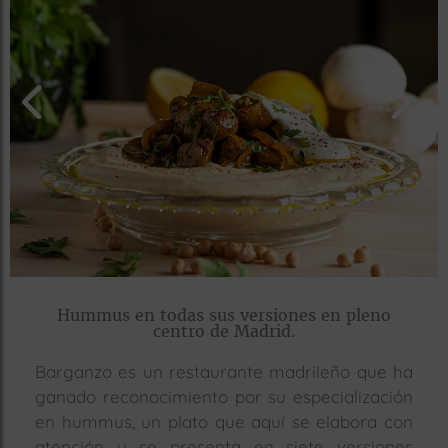
rías
s
to
a
rías
ías
ías
nos
a
Hummus en todas sus versiones en pleno
centro de Madrid.
Barganzo es un restaurante madrileño que ha
a
ganado reconocimiento por su especialización
en hummus, un plato que aquí se elabora con
atención y se presenta en siete versiones