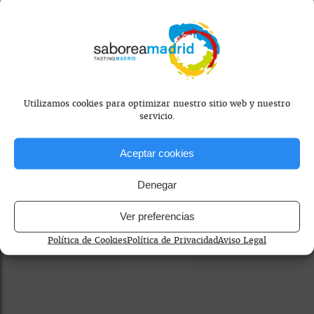
comida casera madrid
restaurantes cocina mediterranea madrid
Utilizamos cookies para optimizar nuestro sitio web y nuestro
servicio.
Aceptar cookies
Guías Gastronómicas
Denegar
Ver preferencias
Política de Cookies
Política de Privacidad
Aviso Legal