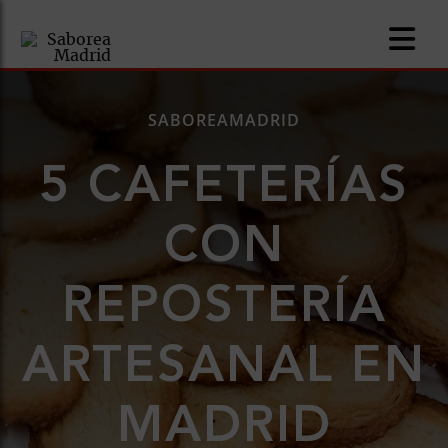
SABOREAMADRID
5 CAFETERÍAS
nomía
CON
omía
REPOSTERÍA
os
ueserías
ARTESANAL EN
as
MADRID
pios
s