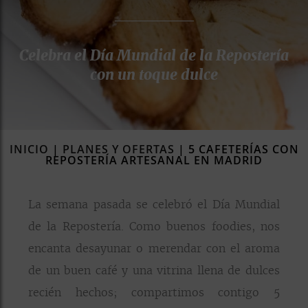
rías
s
Celebra el Día Mundial de la Repostería
to
a
con un toque dulce
rías
ías
ías
INICIO
|
PLANES Y OFERTAS
|
5 CAFETERÍAS CON
nos
REPOSTERÍA ARTESANAL EN MADRID
a
La semana pasada se celebró el Día Mundial
de la Repostería. Como buenos foodies, nos
encanta desayunar o merendar con el aroma
a
de un buen café y una vitrina llena de dulces
recién hechos; compartimos contigo 5