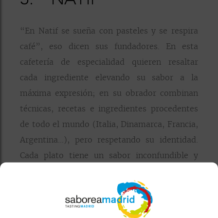
3.
NATIF
“En Natif se sueña con pasteles y se respira
café”, eso dicen sus fundadores. En esta
cafetería de especialidad quieren resaltar
cada ingrediente elevando su sabor a la
máxima expresión; en su obrador combinan
técnicas, recetas e ingredientes procedentes
de todo el mundo (Italia, Dinamarca, Francia,
Argentina…), pero respetando su identidad.
Cada plato tiene un sabor inconfundible y
único, que solo se puede conseguir con
creatividad y muchas ganas de sorprender
con algo distinto.