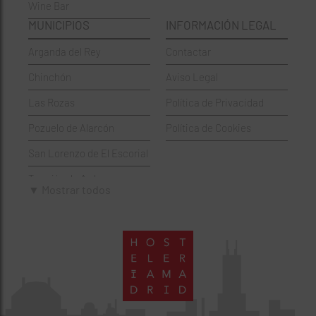
Wine Bar
Francesa
Moratalaz
MUNICIPIOS
INFORMACIÓN LEGAL
Griegos
Puente de Vallecas
Arganda del Rey
Contactar
Hamburgueserías
Retiro
Chinchón
Aviso Legal
Italianos
Salamanca
Las Rozas
Política de Privacidad
Mexicanos
San Blas-Canillejas
Pozuelo de Alarcón
Política de Cookies
Pastelerías
Tetuán
San Lorenzo de El Escorial
Peruano
Usera
Torrejón de Ardoz
Pizzerías
Vicálvaro
▼ Mostrar todos
Villaviciosa de Odón
Sushi
Villa de Vallecas
Wine Bar
Villaverde