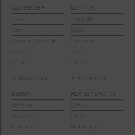
GASTRONOMÍA
DISTRITOS
Árabe
Arganzuela
Bares
Barajas
Bares con Espectáculos
Carabanchel
Bebidas
Centro
Brasileña
Chamartín
Brunch
Chamberí
▼ Mostrar todos
▼ Mostrar todos
Cafeterías
Ciudad Lineal
BEBIDA
PLANES Y EVENTOS
Cervecerías
Fuencarral-El Pardo
Cafeterias
Eventos
Chinos
Hortaleza
Coctelerías
Foodie
Coctelerías
La Latina
Cervecerias
Madrid Barista
Española
Moncloa-Aravaca