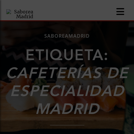
SABOREAMADRID
ETIQUETA:
nomía
CAFETERÍAS DE
omía
ESPECIALIDAD
os
ueserías
MADRID
as
pios
s