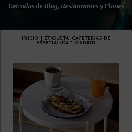
Entradas de Blog, Restaurantes y Planes
rías
s
to
a
rías
INICIO
|
ETIQUETA: CAFETERÍAS DE
ESPECIALIDAD MADRID
ías
ías
nos
a
a