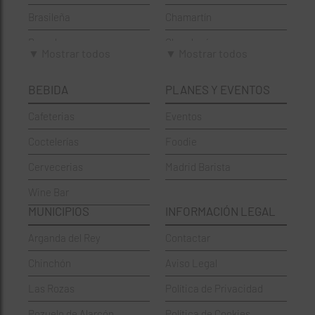
Brasileña
Chamartín
Brunch
Chamberí
▼ Mostrar todos
▼ Mostrar todos
Cafeterías
Ciudad Lineal
BEBIDA
PLANES Y EVENTOS
Cervecerías
Fuencarral-El Pardo
Cafeterias
Eventos
Chinos
Hortaleza
Coctelerías
Foodie
Coctelerías
La Latina
Cervecerias
Madrid Barista
Española
Moncloa-Aravaca
Wine Bar
Francesa
Moratalaz
MUNICIPIOS
INFORMACIÓN LEGAL
Griegos
Puente de Vallecas
Arganda del Rey
Contactar
Hamburgueserías
Retiro
Chinchón
Aviso Legal
Italianos
Salamanca
Las Rozas
Política de Privacidad
Mexicanos
San Blas-Canillejas
Pozuelo de Alarcón
Política de Cookies