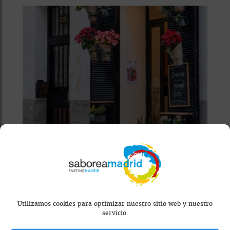
RESTAURANTE
BOTÁNICA
Utilizamos cookies para optimizar nuestro sitio web y nuestro
servicio.
Combina café de especialidad y
repostería artesanal con un