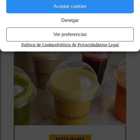
entorno marcado por plantas
Aceptar cookies
y...
Denegar
WhatsApp
Facebook
X
Email
Ver preferencias
Política de Cookies
Política de Privacidad
Aviso Legal
RESTAURANTE