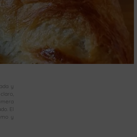
tada y
claro,
rimera
do. El
ximo y