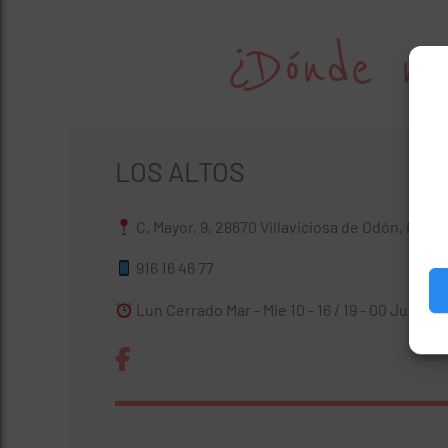
¿Dónde no
LOS ALTOS
C. Mayor, 9, 28670 Villaviciosa de Odón, Madr
916 16 46 77
Lun Cerrado Mar - Mie 10 - 16 / 19 - 00 Jue 10 - 1