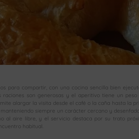
os para compartir, con una cocina sencilla bien ejecu
 raciones son generosas y el aperitivo tiene un peso 
e alargar la visita desde el café o la caña hasta la p
a, manteniendo siempre un carácter cercano y desenfada
 al aire libre, y el servicio destaca por su trato pró
ncuentro habitual.