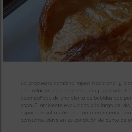
La propuesta combina tapeo tradicional y plat
una relación calidad-precio muy ajustada. Las
acompañado de una oferta de bebidas que permit
copa. El ambiente evoluciona a lo largo del dí
espacio resulta cómodo tanto en interior como
constante, clave en su condición de punto de e