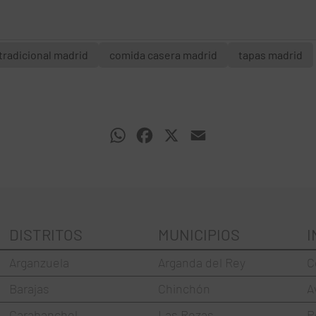
tradicional madrid
comida casera madrid
tapas madrid
WhatsApp
Facebook
X
Email
DISTRITOS
MUNICIPIOS
I
Arganzuela
Arganda del Rey
C
Barajas
Chinchón
A
Carabanchel
Las Rozas
P