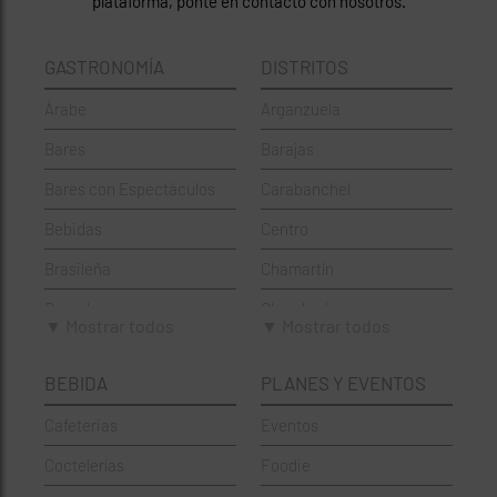
plataforma, ponte en contacto con nosotros.
GASTRONOMÍA
DISTRITOS
Árabe
Arganzuela
Bares
Barajas
Bares con Espectáculos
Carabanchel
Bebidas
Centro
Brasileña
Chamartín
Brunch
Chamberí
▼ Mostrar todos
▼ Mostrar todos
Cafeterías
Ciudad Lineal
BEBIDA
PLANES Y EVENTOS
Cervecerías
Fuencarral-El Pardo
Cafeterias
Eventos
Chinos
Hortaleza
Coctelerías
Foodie
Coctelerías
La Latina