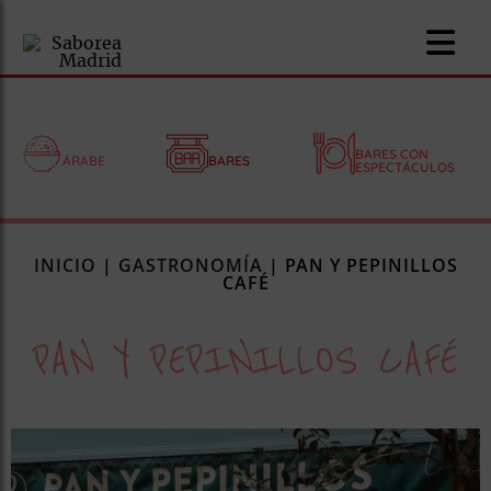
BARES CON
ÁRABE
BARES
ESPECTÁCULOS
nomía
INICIO
|
GASTRONOMÍA
|
PAN Y PEPINILLOS
omía
CAFÉ
PAN Y PEPINILLOS CAFÉ
os
ueserías
as
pios
s