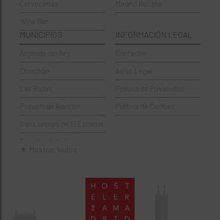
Cervecerias
Madrid Barista
Española
Moncloa-Aravaca
Wine Bar
Francesa
Moratalaz
MUNICIPIOS
INFORMACIÓN LEGAL
Griegos
Puente de Vallecas
Arganda del Rey
Contactar
Hamburgueserías
Retiro
Chinchón
Aviso Legal
Italianos
Salamanca
Las Rozas
Política de Privacidad
Mexicanos
San Blas-Canillejas
Pozuelo de Alarcón
Política de Cookies
Pastelerías
Tetuán
San Lorenzo de El Escorial
Peruano
Usera
Torrejón de Ardoz
Pizzerías
Vicálvaro
▼ Mostrar todos
Villaviciosa de Odón
Sushi
Villa de Vallecas
Wine Bar
Villaverde