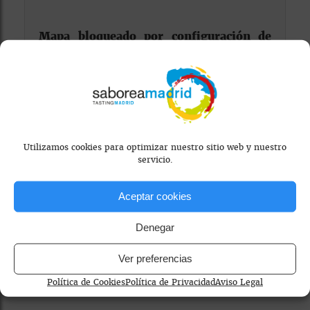
Mapa bloqueado por configuración de
privacidad
Para ver el mapa, por favor acepta las
cookies de marketing
en el banner de
consentimiento.
Utilizamos cookies para optimizar nuestro sitio web y nuestro
servicio.
Aceptar cookies
Denegar
café de temporada
cafeterías de especialidad Madrid
Ver preferencias
gastronomía
repostería artesanal
Política de Cookies
Política de Privacidad
Aviso Legal