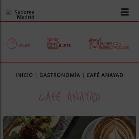
BARES CON
ÁRABE
BARES
ESPECTÁCULOS
nomía
INICIO
|
GASTRONOMÍA
|
CAFÉ ANAYAD
omía
CAFÉ ANAYAD
os
ueserías
as
pios
s