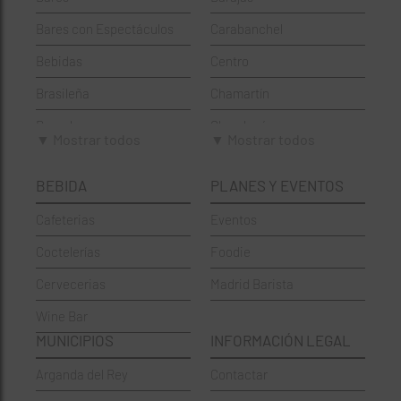
Bares con Espectáculos
Carabanchel
Bebidas
Centro
Brasileña
Chamartín
Brunch
Chamberí
▼ Mostrar todos
▼ Mostrar todos
Cafeterías
Ciudad Lineal
BEBIDA
PLANES Y EVENTOS
Cervecerías
Fuencarral-El Pardo
Cafeterias
Eventos
Chinos
Hortaleza
Coctelerías
Foodie
Coctelerías
La Latina
Cervecerias
Madrid Barista
Española
Moncloa-Aravaca
Wine Bar
Francesa
Moratalaz
MUNICIPIOS
INFORMACIÓN LEGAL
Griegos
Puente de Vallecas
Arganda del Rey
Contactar
Hamburgueserías
Retiro