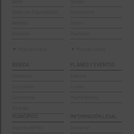
Bares
Barajas
Bares con Espectáculos
Carabanchel
Bebidas
Centro
Brasileña
Chamartín
Brunch
Chamberí
▼ Mostrar todos
▼ Mostrar todos
Cafeterías
Ciudad Lineal
BEBIDA
PLANES Y EVENTOS
Cervecerías
Fuencarral-El Pardo
Cafeterias
Eventos
Chinos
Hortaleza
Coctelerías
Foodie
Coctelerías
La Latina
Cervecerias
Madrid Barista
Española
Moncloa-Aravaca
Wine Bar
Francesa
Moratalaz
MUNICIPIOS
INFORMACIÓN LEGAL
Griegos
Puente de Vallecas
Arganda del Rey
Contactar
Hamburgueserías
Retiro