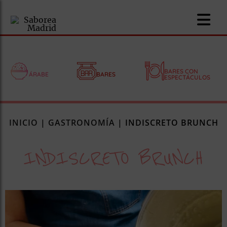
BARES CON
ÁRABE
BARES
ESPECTÁCULOS
nomía
INICIO
|
GASTRONOMÍA
|
INDISCRETO BRUNCH
omía
INDISCRETO BRUNCH
os
ueserías
as
pios
s