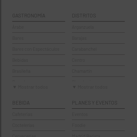
GASTRONOMÍA
DISTRITOS
Árabe
Arganzuela
Bares
Barajas
Bares con Espectáculos
Carabanchel
Bebidas
Centro
Brasileña
Chamartín
Brunch
Chamberí
▼ Mostrar todos
▼ Mostrar todos
Cafeterías
Ciudad Lineal
BEBIDA
PLANES Y EVENTOS
Cervecerías
Fuencarral-El Pardo
Cafeterias
Eventos
Chinos
Hortaleza
Coctelerías
Foodie
Coctelerías
La Latina
Cervecerias
Madrid Barista
Española
Moncloa-Aravaca