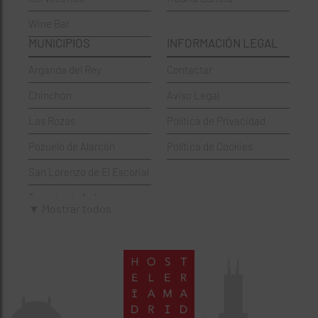
Wine Bar
Francesa
Moratalaz
MUNICIPIOS
INFORMACIÓN LEGAL
Griegos
Puente de Vallecas
Arganda del Rey
Contactar
Hamburgueserías
Retiro
Chinchón
Aviso Legal
Italianos
Salamanca
Las Rozas
Política de Privacidad
Mexicanos
San Blas-Canillejas
Pozuelo de Alarcón
Política de Cookies
Pastelerías
Tetuán
San Lorenzo de El Escorial
Peruano
Usera
Torrejón de Ardoz
Pizzerías
Vicálvaro
▼ Mostrar todos
Villaviciosa de Odón
Sushi
Villa de Vallecas
Wine Bar
Villaverde