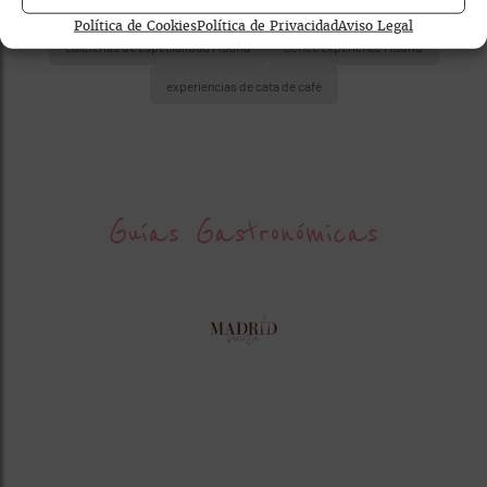
cafeterías con workplace / coworking
Política de Cookies
Política de Privacidad
Aviso Legal
cafeterías de especialidad Madrid
coffee experience Madrid
experiencias de cata de café
Guías Gastronómicas