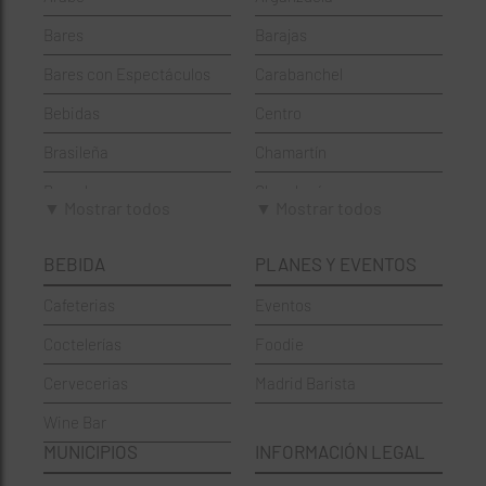
Bares
Barajas
Bares con Espectáculos
Carabanchel
Bebidas
Centro
Brasileña
Chamartín
Brunch
Chamberí
▼ Mostrar todos
▼ Mostrar todos
Cafeterías
Ciudad Lineal
BEBIDA
PLANES Y EVENTOS
Cervecerías
Fuencarral-El Pardo
Cafeterias
Eventos
Chinos
Hortaleza
Coctelerías
Foodie
Coctelerías
La Latina
Cervecerias
Madrid Barista
Española
Moncloa-Aravaca
Wine Bar
Francesa
Moratalaz
MUNICIPIOS
INFORMACIÓN LEGAL
Griegos
Puente de Vallecas