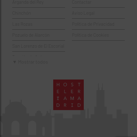
Arganda del Rey
Contactar
Hamburgueserías
Retiro
Chinchón
Aviso Legal
Italianos
Salamanca
Las Rozas
Política de Privacidad
Mexicanos
San Blas-Canillejas
Pozuelo de Alarcón
Política de Cookies
Pastelerías
Tetuán
San Lorenzo de El Escorial
Peruano
Usera
Torrejón de Ardoz
Pizzerías
Vicálvaro
▼ Mostrar todos
Villaviciosa de Odón
Sushi
Villa de Vallecas
Wine Bar
Villaverde