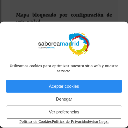
Mapa bloqueado por configuración de
privacidad
Para ver el mapa, por favor acepta las
cookies de marketing
en el banner de
consentimiento.
Utilizamos cookies para optimizar nuestro sitio web y nuestro
servicio.
Aceptar cookies
Denegar
café de origen
cafeterías con workplace / coworking
Ver preferencias
cafeterías de especialidad Madrid
gastronomía
Política de Cookies
Política de Privacidad
Aviso Legal
repostería artesanal