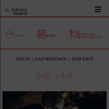
BARES CON
ÁRABE
BARES
ESPECTÁCULOS
nomía
INICIO
|
GASTRONOMÍA
|
GOD CAFÉ
omía
GOD CAFÉ
os
ueserías
as
pios
s