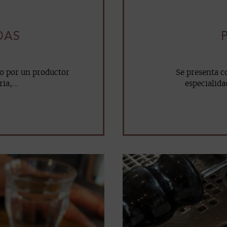
DAS
do por un productor
Se presenta c
ia,...
especialida
mail