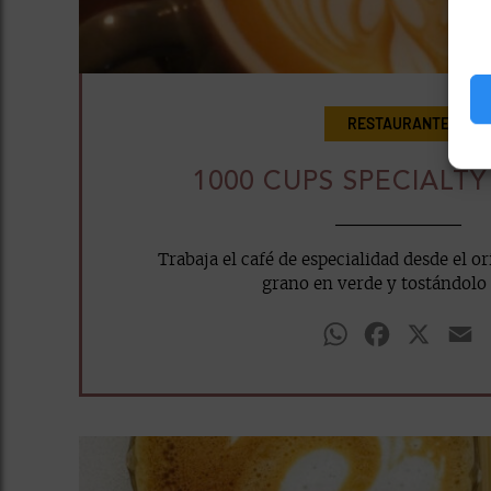
RESTAURANTE
1000 CUPS SPECIALT
Trabaja el café de especialidad desde el or
grano en verde y tostándolo 
WhatsApp
Facebook
X
E