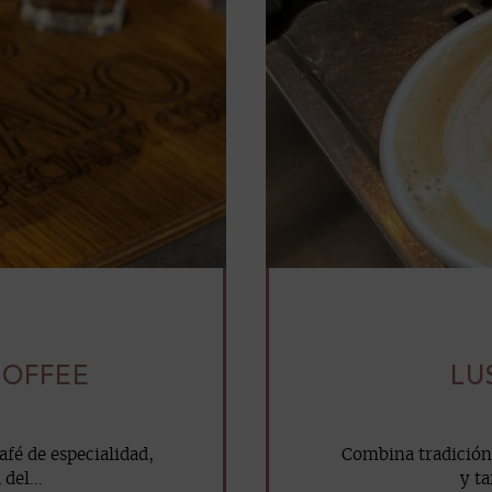
COFFEE
LU
fé de especialidad,
Combina tradición
del...
y ta