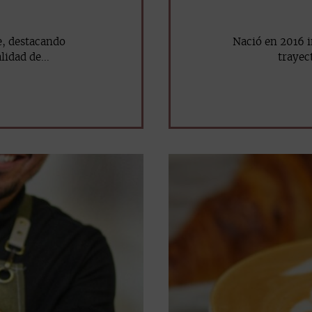
e, destacando
Nació en 2016 
idad de...
trayect
mail