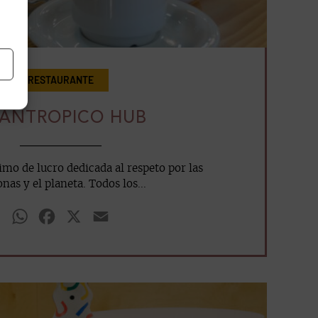
RESTAURANTE
LANTROPICO HUB
imo de lucro dedicada al respeto por las
nas y el planeta. Todos los...
WhatsApp
Facebook
X
Email