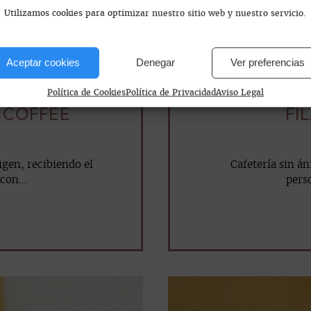
Utilizamos cookies para optimizar nuestro sitio web y nuestro servicio.
Aceptar cookies
Denegar
Ver preferencias
Política de Cookies
Política de Privacidad
Aviso Legal
Y COFFEE
FI
igen, recibiendo el
Cafetería sin án
con...
perso
mail