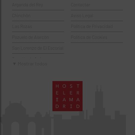
Arganda del Rey
Contactar
Hamburgueserías
Retiro
Chinchón
Aviso Legal
Italianos
Salamanca
Las Rozas
Política de Privacidad
Mexicanos
San Blas-Canillejas
Pozuelo de Alarcón
Política de Cookies
Pastelerías
Tetuán
San Lorenzo de El Escorial
Peruano
Usera
Torrejón de Ardoz
Pizzerías
Vicálvaro
▼ Mostrar todos
Villaviciosa de Odón
Sushi
Villa de Vallecas
Wine Bar
Villaverde