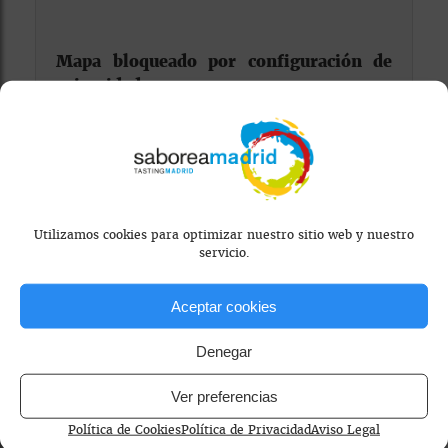
Mapa bloqueado por configuración de
privacidad
Para ver el mapa, por favor acepta las
cookies de marketing
en el banner de
consentimiento.
Utilizamos cookies para optimizar nuestro sitio web y nuestro
servicio.
Aceptar cookies
Denegar
café de origen
café de temporada
Ver preferencias
cafeterías de especialidad Madrid
experiencias de cata de café
Política de Cookies
Política de Privacidad
Aviso Legal
tostador propio