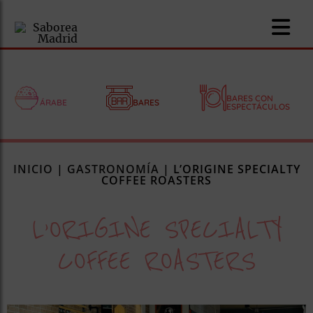
BARES CON
ÁRABE
BARES
ESPECTÁCULOS
nomía
INICIO
|
GASTRONOMÍA
|
L’ORIGINE SPECIALTY
omía
COFFEE ROASTERS
L’ORIGINE SPECIALTY
os
ueserías
COFFEE ROASTERS
as
pios
s