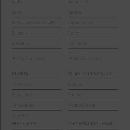
Árabe
Arganzuela
Bares
Barajas
Bares con Espectáculos
Carabanchel
Bebidas
Centro
Brasileña
Chamartín
Brunch
Chamberí
▼ Mostrar todos
▼ Mostrar todos
Cafeterías
Ciudad Lineal
BEBIDA
PLANES Y EVENTOS
Cervecerías
Fuencarral-El Pardo
Cafeterias
Eventos
Chinos
Hortaleza
Coctelerías
Foodie
Coctelerías
La Latina
Cervecerias
Madrid Barista
Española
Moncloa-Aravaca
Wine Bar
Francesa
Moratalaz
MUNICIPIOS
INFORMACIÓN LEGAL
Griegos
Puente de Vallecas