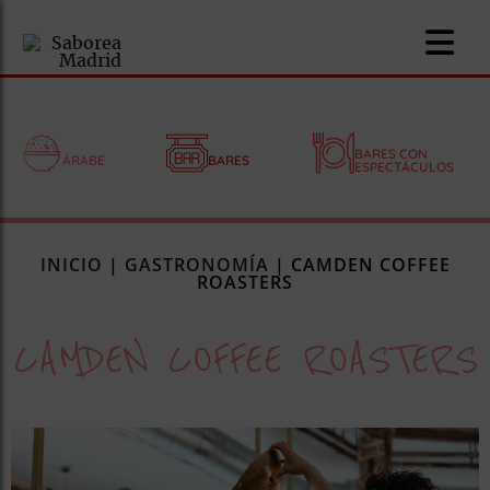
BARES CON
ÁRABE
BARES
ESPECTÁCULOS
nomía
INICIO
|
GASTRONOMÍA
|
CAMDEN COFFEE
omía
ROASTERS
CAMDEN COFFEE ROASTERS
os
ueserías
as
pios
s