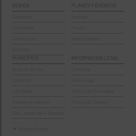
BEBIDA
PLANES Y EVENTOS
Cervecerías
Fuencarral-El Pardo
Cafeterias
Eventos
Chinos
Hortaleza
Coctelerías
Foodie
Coctelerías
La Latina
Cervecerias
Madrid Barista
Española
Moncloa-Aravaca
Wine Bar
Francesa
Moratalaz
MUNICIPIOS
INFORMACIÓN LEGAL
Griegos
Puente de Vallecas
Arganda del Rey
Contactar
Hamburgueserías
Retiro
Chinchón
Aviso Legal
Italianos
Salamanca
Las Rozas
Política de Privacidad
Mexicanos
San Blas-Canillejas
Pozuelo de Alarcón
Política de Cookies
Pastelerías
Tetuán
San Lorenzo de El Escorial
Peruano
Usera
Torrejón de Ardoz
Pizzerías
Vicálvaro
▼ Mostrar todos
Villaviciosa de Odón