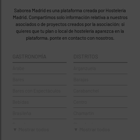
Saborea Madrid es una plataforma creada por Hostelería
Madrid. Compartimos solo información relativa a nuestros
asociados o de proyectos creados por la asociación; si
quieres que tu plan o local de hostelería aparezca en la
plataforma, ponte en contacto con nosotros.
GASTRONOMÍA
DISTRITOS
Árabe
Arganzuela
Bares
Barajas
Bares con Espectáculos
Carabanchel
Bebidas
Centro
Brasileña
Chamartín
Brunch
Chamberí
▼ Mostrar todos
▼ Mostrar todos
Cafeterías
Ciudad Lineal