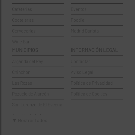
Cafeterias
Eventos
Chinos
Hortaleza
Coctelerías
Foodie
Coctelerías
La Latina
Cervecerias
Madrid Barista
Española
Moncloa-Aravaca
Wine Bar
Francesa
Moratalaz
MUNICIPIOS
INFORMACIÓN LEGAL
Griegos
Puente de Vallecas
Arganda del Rey
Contactar
Hamburgueserías
Retiro
Chinchón
Aviso Legal
Italianos
Salamanca
Las Rozas
Política de Privacidad
Mexicanos
San Blas-Canillejas
Pozuelo de Alarcón
Política de Cookies
Pastelerías
Tetuán
San Lorenzo de El Escorial
Peruano
Usera
Torrejón de Ardoz
Pizzerías
Vicálvaro
▼ Mostrar todos
Villaviciosa de Odón
Sushi
Villa de Vallecas