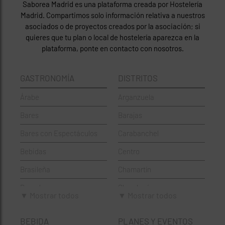
Saborea Madrid es una plataforma creada por Hostelería
Madrid. Compartimos solo información relativa a nuestros
asociados o de proyectos creados por la asociación; si
quieres que tu plan o local de hostelería aparezca en la
plataforma, ponte en contacto con nosotros.
GASTRONOMÍA
DISTRITOS
Árabe
Arganzuela
Bares
Barajas
Bares con Espectáculos
Carabanchel
Bebidas
Centro
Brasileña
Chamartín
Brunch
Chamberí
▼ Mostrar todos
▼ Mostrar todos
Cafeterías
Ciudad Lineal
BEBIDA
PLANES Y EVENTOS
Cervecerías
Fuencarral-El Pardo