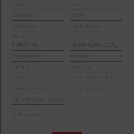
Cafeterias
Eventos
Chinos
Hortaleza
Coctelerías
Foodie
Coctelerías
La Latina
Cervecerias
Madrid Barista
Española
Moncloa-Aravaca
Wine Bar
Francesa
Moratalaz
MUNICIPIOS
INFORMACIÓN LEGAL
Griegos
Puente de Vallecas
Arganda del Rey
Contactar
Hamburgueserías
Retiro
Chinchón
Aviso Legal
Italianos
Salamanca
Las Rozas
Política de Privacidad
Mexicanos
San Blas-Canillejas
Pozuelo de Alarcón
Política de Cookies
Pastelerías
Tetuán
San Lorenzo de El Escorial
Peruano
Usera
Torrejón de Ardoz
Pizzerías
Vicálvaro
▼ Mostrar todos
Villaviciosa de Odón
Sushi
Villa de Vallecas