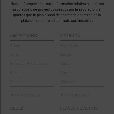
Madrid. Compartimos solo información relativa a nuestros
asociados o de proyectos creados por la asociación; si
quieres que tu plan o local de hostelería aparezca en la
plataforma, ponte en contacto con nosotros.
GASTRONOMÍA
DISTRITOS
Árabe
Arganzuela
Bares
Barajas
Bares con Espectáculos
Carabanchel
Bebidas
Centro
Brasileña
Chamartín
Brunch
Chamberí
▼ Mostrar todos
▼ Mostrar todos
Cafeterías
Ciudad Lineal
BEBIDA
PLANES Y EVENTOS
Cervecerías
Fuencarral-El Pardo