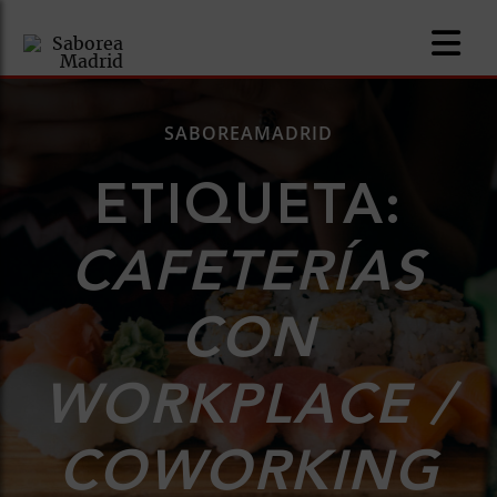
SABOREAMADRID
ETIQUETA:
nomía
CAFETERÍAS
omía
CON
os
ueserías
WORKPLACE /
as
COWORKING
pios
s