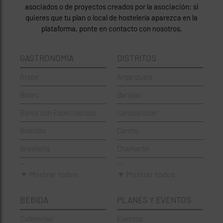
asociados o de proyectos creados por la asociación; si
quieres que tu plan o local de hostelería aparezca en la
plataforma, ponte en contacto con nosotros.
GASTRONOMÍA
DISTRITOS
Árabe
Arganzuela
Bares
Barajas
Bares con Espectáculos
Carabanchel
Bebidas
Centro
Brasileña
Chamartín
Brunch
Chamberí
▼ Mostrar todos
▼ Mostrar todos
Cafeterías
Ciudad Lineal
BEBIDA
PLANES Y EVENTOS
Cervecerías
Fuencarral-El Pardo
Cafeterias
Eventos
Chinos
Hortaleza