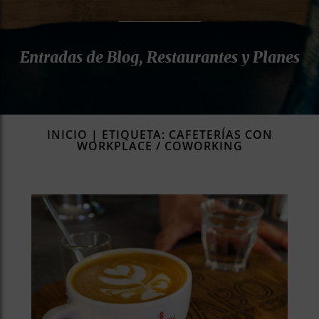
rías
s
Entradas de Blog, Restaurantes y Planes
to
a
rías
ías
INICIO
|
ETIQUETA: CAFETERÍAS CON
ías
WORKPLACE / COWORKING
nos
a
a