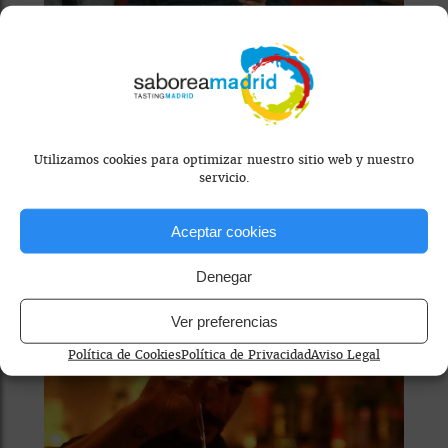
RESTAURANTE
MOMUS BAR
Utilizamos cookies para optimizar nuestro sitio web y nuestro
servicio.
La nueva carta firmada por
Alberto Fernández y su equipo
representa un manifiesto
Aceptar cookies
poético que...
Denegar
WhatsApp
Facebook
X
Email
Ver preferencias
Política de Cookies
Política de Privacidad
Aviso Legal