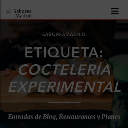
SABOREAMADRID
ETIQUETA:
nomía
COCTELERÍA
omía
EXPERIMENTAL
os
ueserías
as
Entradas de Blog, Restaurantes y Planes
pios
s