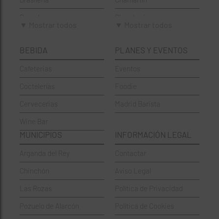
Brunch
Chamberí
▼ Mostrar todos
▼ Mostrar todos
Cafeterías
Ciudad Lineal
BEBIDA
PLANES Y EVENTOS
Cervecerías
Fuencarral-El Pardo
Cafeterias
Eventos
Chinos
Hortaleza
Coctelerías
Foodie
Coctelerías
La Latina
Cervecerias
Madrid Barista
Española
Moncloa-Aravaca
Wine Bar
Francesa
Moratalaz
MUNICIPIOS
INFORMACIÓN LEGAL
Griegos
Puente de Vallecas
Arganda del Rey
Contactar
Hamburgueserías
Retiro
Chinchón
Aviso Legal
Italianos
Salamanca
Las Rozas
Política de Privacidad
Mexicanos
San Blas-Canillejas
Pozuelo de Alarcón
Política de Cookies
Pastelerías
Tetuán