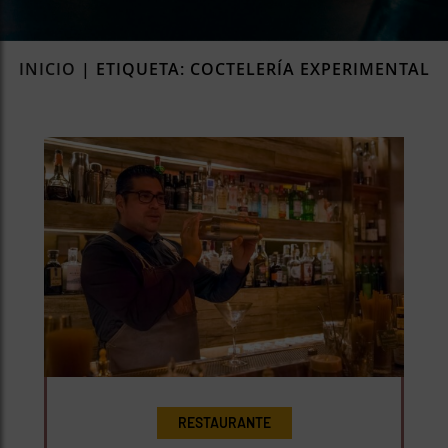
rías
s
INICIO
|
ETIQUETA: COCTELERÍA EXPERIMENTAL
to
a
rías
ías
ías
nos
a
a
RESTAURANTE