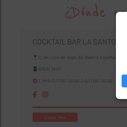
¿Dónde no
COCKTAIL BAR LA SANTORÍ
C. de Lope de Vega, 30, Madrid, España
639 91 78 67
L-M-X-D:17.00 - 01.00 J-S:17.00 - 02.00
Visitar Web