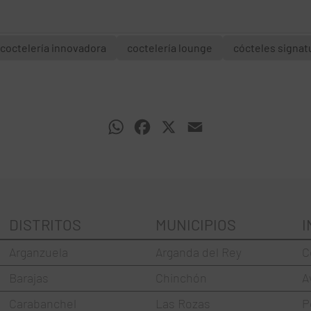
coctelería innovadora
coctelería lounge
cócteles signat
WhatsApp
Facebook
X
Email
DISTRITOS
MUNICIPIOS
I
Arganzuela
Arganda del Rey
C
Barajas
Chinchón
A
Carabanchel
Las Rozas
P