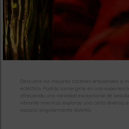
Descubre los mejores cócteles artesanales e 
ecléctica. Podrás sumergirte en una experiencia
ofreciendo una variedad excepcional de bebidas 
vibrante mientras exploras una carta diversa, 
espacio singularmente distinto.