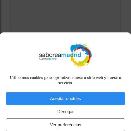
Mapa bloqueado por configuración de
privacidad
Para ver el mapa, por favor acepta las
cookies de marketing
en el banner de
consentimiento.
Utilizamos cookies para optimizar nuestro sitio web y nuestro
servicio.
Aceptar cookies
Denegar
Ver preferencias