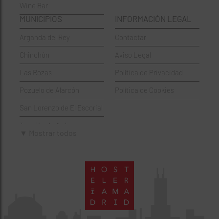
Wine Bar
Francesa
Moratalaz
MUNICIPIOS
INFORMACIÓN LEGAL
Griegos
Puente de Vallecas
Arganda del Rey
Contactar
Hamburgueserías
Retiro
Chinchón
Aviso Legal
Italianos
Salamanca
Las Rozas
Política de Privacidad
Mexicanos
San Blas-Canillejas
Pozuelo de Alarcón
Política de Cookies
Pastelerías
Tetuán
San Lorenzo de El Escorial
Peruano
Usera
Torrejón de Ardoz
Pizzerías
Vicálvaro
▼ Mostrar todos
Villaviciosa de Odón
Sushi
Villa de Vallecas
Wine Bar
Villaverde