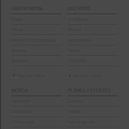
GASTRONOMÍA
DISTRITOS
Árabe
Arganzuela
Bares
Barajas
Bares con Espectáculos
Carabanchel
Bebidas
Centro
Brasileña
Chamartín
Brunch
Chamberí
▼ Mostrar todos
▼ Mostrar todos
Cafeterías
Ciudad Lineal
BEBIDA
PLANES Y EVENTOS
Cervecerías
Fuencarral-El Pardo
Cafeterias
Eventos
Chinos
Hortaleza
Coctelerías
Foodie
Coctelerías
La Latina
Cervecerias
Madrid Barista
Española
Moncloa-Aravaca