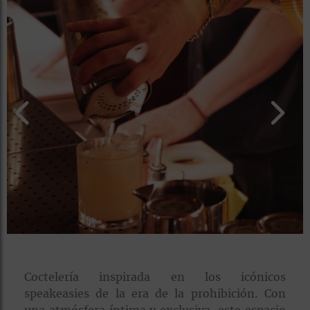
rías
s
to
a
rías
ías
ías
nos
a
a
Coctelería inspirada en los icónicos
speakeasies de la era de la prohibición. Con