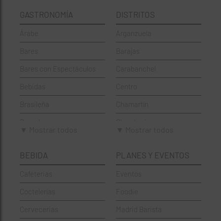
GASTRONOMÍA
DISTRITOS
Árabe
Arganzuela
Bares
Barajas
Bares con Espectáculos
Carabanchel
Bebidas
Centro
Brasileña
Chamartín
Brunch
Chamberí
▼ Mostrar todos
▼ Mostrar todos
Cafeterías
Ciudad Lineal
BEBIDA
PLANES Y EVENTOS
Cervecerías
Fuencarral-El Pardo
Cafeterias
Eventos
Chinos
Hortaleza
Coctelerías
Foodie
Coctelerías
La Latina
Cervecerias
Madrid Barista
Española
Moncloa-Aravaca