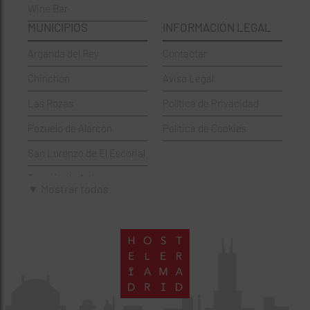
Wine Bar
Francesa
Moratalaz
MUNICIPIOS
INFORMACIÓN LEGAL
Griegos
Puente de Vallecas
Arganda del Rey
Contactar
Hamburgueserías
Retiro
Chinchón
Aviso Legal
Italianos
Salamanca
Las Rozas
Política de Privacidad
Mexicanos
San Blas-Canillejas
Pozuelo de Alarcón
Política de Cookies
Pastelerías
Tetuán
San Lorenzo de El Escorial
Peruano
Usera
Torrejón de Ardoz
Pizzerías
Vicálvaro
▼ Mostrar todos
Villaviciosa de Odón
Sushi
Villa de Vallecas
Wine Bar
Villaverde