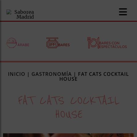
BARES CON
ÁRABE
BARES
ESPECTÁCULOS
nomía
INICIO
|
GASTRONOMÍA
|
FAT CATS COCKTAIL
omía
HOUSE
FAT CATS COCKTAIL
os
ueserías
HOUSE
as
pios
s