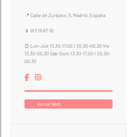
riqueza cultural y gastronómica de las diversas
regiones del subcontinente, incluyendo
especias aromáticas y frutas exóticas. Esta
coctelería trabaja desde una propuesta que
fusiona técnicas modernas con recetas
tradicionales, celebrando la pluralidad y el
carácter distintivo de la India.
¿Dónde nos encontramos?
BENARES MADRID
📍 Calle de Zurbano, 5, Madrid, España