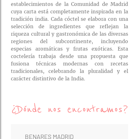
rías
s
to
a
rías
ías
ías
nos
a
Es uno de los pioneros y pocos
establecimientos de la Comunidad de Madrid
a
cuya carta está completamente inspirada en la
tradición india. Cada cóctel se elabora con una
selección de ingredientes que reflejan la