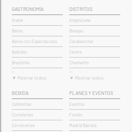
© Saborea Madrid 2026
Saborea Madrid es una plataforma creada por Hostelería
Madrid. Compartimos solo información relativa a nuestros
asociados o de proyectos creados por la asociación; si
quieres que tu plan o local de hostelería aparezca en la
plataforma, ponte en contacto con nosotros.
GASTRONOMÍA
DISTRITOS
Árabe
Arganzuela