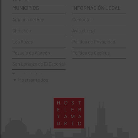
Francesa
Moratalaz
MUNICIPIOS
INFORMACIÓN LEGAL
Griegos
Puente de Vallecas
Arganda del Rey
Contactar
Hamburgueserías
Retiro
Chinchón
Aviso Legal
Italianos
Salamanca
Las Rozas
Política de Privacidad
Mexicanos
San Blas-Canillejas
Pozuelo de Alarcón
Política de Cookies
Pastelerías
Tetuán
San Lorenzo de El Escorial
Peruano
Usera
Torrejón de Ardoz
Pizzerías
Vicálvaro
▼ Mostrar todos
Villaviciosa de Odón
Sushi
Villa de Vallecas
Wine Bar
Villaverde