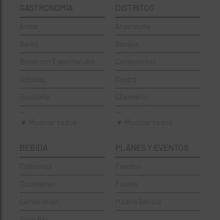
GASTRONOMÍA
DISTRITOS
Árabe
Arganzuela
Bares
Barajas
Bares con Espectáculos
Carabanchel
Bebidas
Centro
Brasileña
Chamartín
Brunch
Chamberí
▼ Mostrar todos
▼ Mostrar todos
Cafeterías
Ciudad Lineal
BEBIDA
PLANES Y EVENTOS
Cervecerías
Fuencarral-El Pardo
Cafeterias
Eventos
Chinos
Hortaleza
Coctelerías
Foodie
Coctelerías
La Latina
Cervecerias
Madrid Barista
Española
Moncloa-Aravaca
Wine Bar