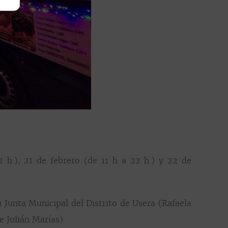
 h.), 21 de febrero (de 11 h a 22 h.) y 22 de
a Junta Municipal del Distrito de Usera (Rafaela
e Julián Marías).