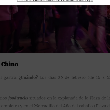
Política de Cookies
Política de Privacidad
Aviso Legal
o Chino
l gastro.
¿Cuándo?
Los días
20 de febrero (de 16 a 22
arios
foodtrucks
situados en la explanada de la Plaza de l
templete) y en el Mercadillo del Año del caballo (Plaza d