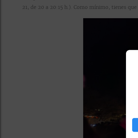
21,
de 20 a 20:15 h.
).
Como mínimo, tienes que as