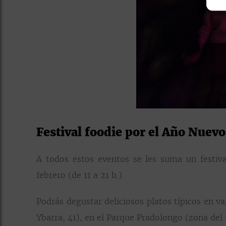
Festival foodie por el Año Nuev
A todos estos eventos se les suma un festiva
febrero (de 11 a 21 h.).
Podrás degustar deliciosos platos típicos en v
Ybarra, 41), en el Parque Pradolongo (zona del 