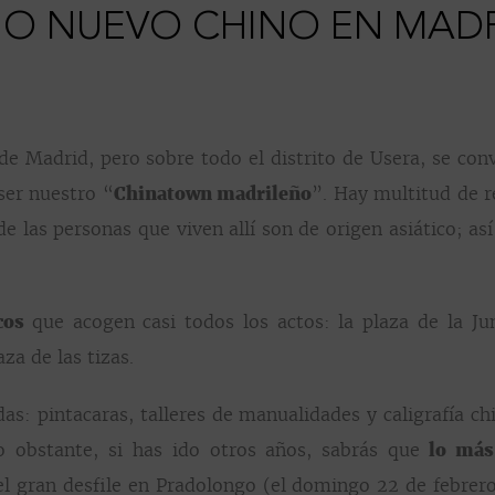
ÑO NUEVO CHINO EN MADR
de Madrid, pero sobre todo el distrito de Usera, se conv
ser nuestro “
Chinatown madrileño
”. Hay multitud de r
 de las personas que viven allí son de origen asiático; a
icos
que acogen casi todos los actos: la plaza de la Ju
za de las tizas.
das
:
pintacaras
, talleres de manualidades y caligrafía ch
o obstante, si has ido otros años, sabrás que
lo má
el gran desfile en
Pradolongo
(el d
omingo 22 de febrero