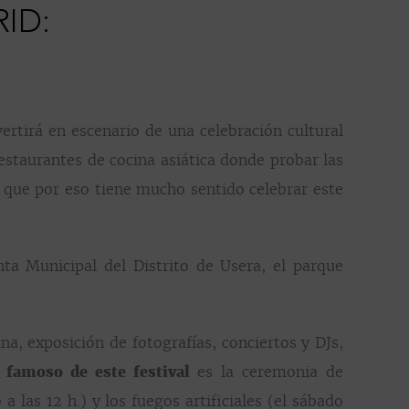
ID:
ertirá en escenario de una celebración cultural
estaurantes de cocina asiática donde probar las
sí que por eso tiene mucho sentido celebrar este
nta Municipal del Distrito de Usera, el parque
ina, exposición de fotografías, conciertos y
DJs
,
s
famos
o
de este festival
es la ceremonia de
 a las 12 h.)
y los fuegos artificiales (el sábado