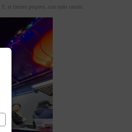
.
Y, si tienes peques, con más razón.